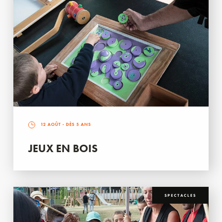
12 AOÛT
- DÈS 5 ANS
JEUX EN BOIS
SPECTACLES