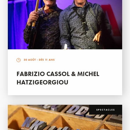
30 AOÛT
- DÈS 11 ANS
FABRIZIO CASSOL & MICHEL
HATZIGEORGIOU
SPECTACLES