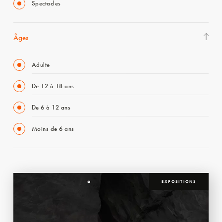
Spectacles
Âges
Adulte
De 12 à 18 ans
De 6 à 12 ans
Moins de 6 ans
EXPOSITIONS