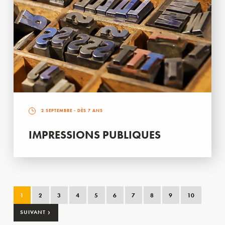
2 SEPTEMBRE
- DÈS 7 ANS
IMPRESSIONS PUBLIQUES
1
2
3
4
5
6
7
8
9
10
›
SUIVANT