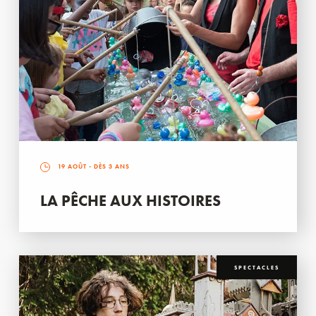
19 AOÛT
- DÈS 3 ANS
LA PÊCHE AUX HISTOIRES
SPECTACLES