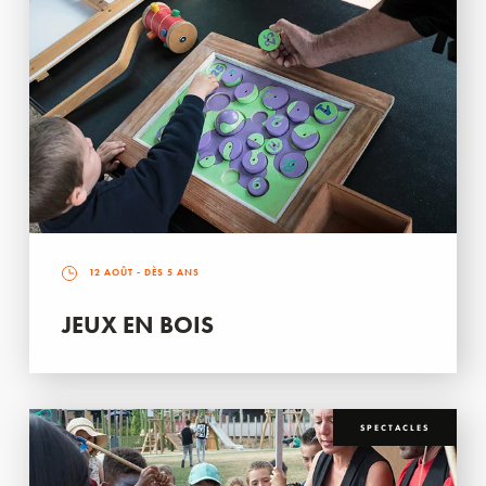
12 AOÛT
- DÈS 5 ANS
JEUX EN BOIS
SPECTACLES