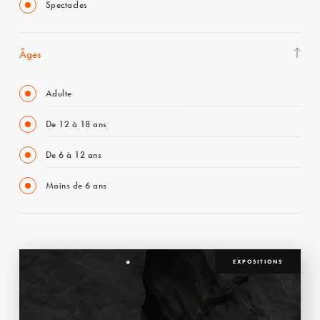
Spectacles
Âges
Adulte
De 12 à 18 ans
De 6 à 12 ans
Moins de 6 ans
EXPOSITIONS