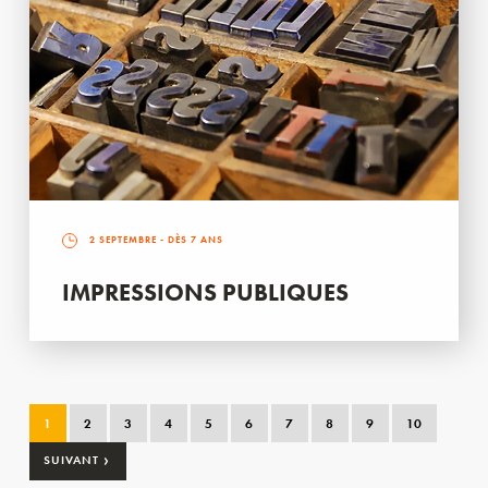
2 SEPTEMBRE
- DÈS 7 ANS
IMPRESSIONS PUBLIQUES
1
2
3
4
5
6
7
8
9
10
›
SUIVANT