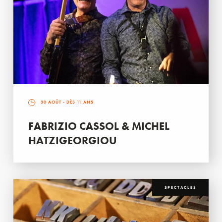
30 AOÛT
- DÈS 11 ANS
FABRIZIO CASSOL & MICHEL
HATZIGEORGIOU
SPECTACLES