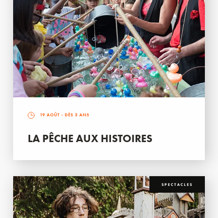
19 AOÛT
- DÈS 3 ANS
LA PÊCHE AUX HISTOIRES
SPECTACLES