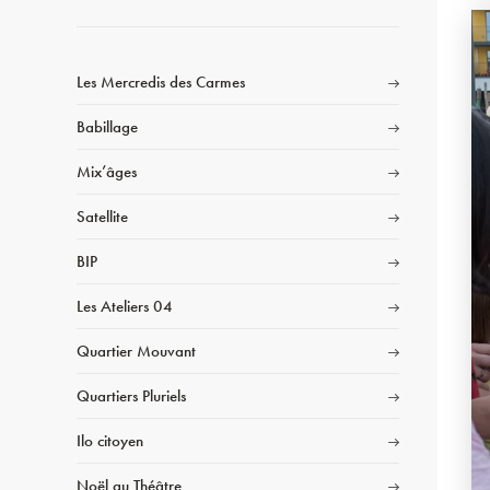
Les Mercredis des Carmes
Babillage
Mix’âges
Satellite
BIP
Les Ateliers 04
Quartier Mouvant
Quartiers Pluriels
Ilo citoyen
Noël au Théâtre