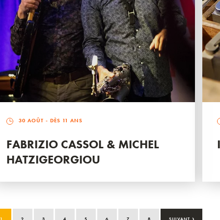
30 AOÛT
- DÈS 11 ANS
FABRIZIO CASSOL & MICHEL
HATZIGEORGIOU
›
1
2
3
4
5
6
7
8
SUIVANT