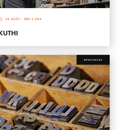
26 AOÛT
- DÈS 3 ANS
KUTHI
SPECTACLES