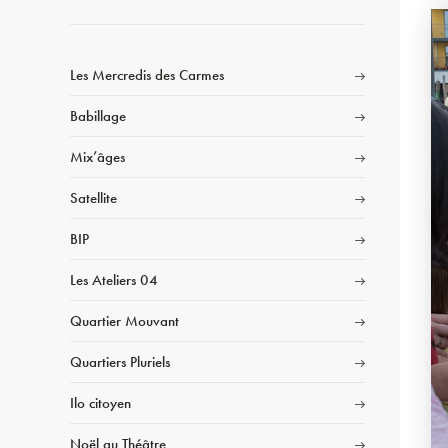
Les Mercredis des Carmes
Babillage
Mix’âges
Satellite
BIP
Les Ateliers 04
Quartier Mouvant
Quartiers Pluriels
Ilo citoyen
Noël au Théâtre