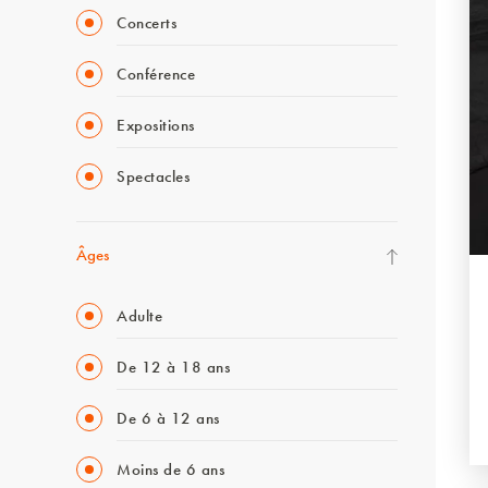
Concerts
Conférence
Expositions
Spectacles
Âges
Adulte
De 12 à 18 ans
De 6 à 12 ans
Moins de 6 ans