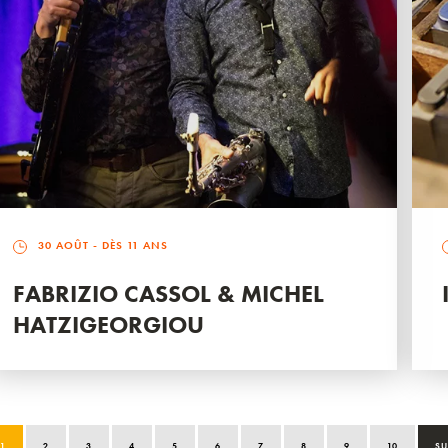
30 AOÛT
- DÈS 11 ANS
FABRIZIO CASSOL & MICHEL
HATZIGEORGIOU
1
2
3
4
5
6
7
8
9
10
SU