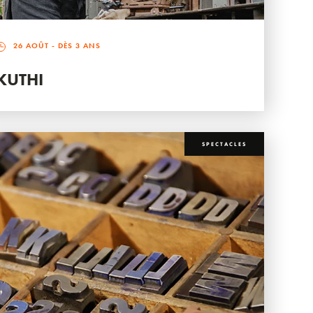
26 AOÛT
- DÈS 3 ANS
KUTHI
SPECTACLES