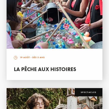
19 AOÛT
- DÈS 3 ANS
LA PÊCHE AUX HISTOIRES
SPECTACLES