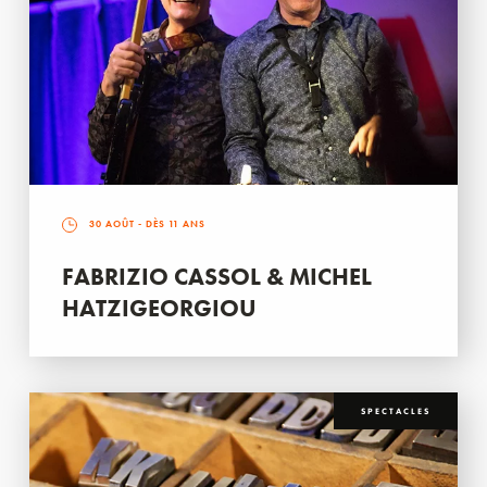
30 AOÛT
- DÈS 11 ANS
FABRIZIO CASSOL & MICHEL
HATZIGEORGIOU
SPECTACLES