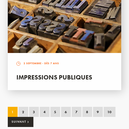
2 SEPTEMBRE
- DÈS 7 ANS
IMPRESSIONS PUBLIQUES
1
2
3
4
5
6
7
8
9
10
›
SUIVANT