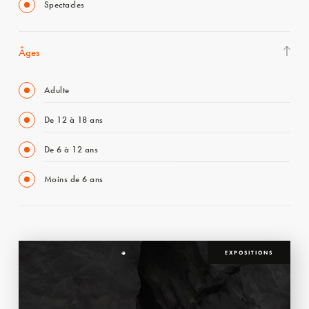
Spectacles
Âges
Adulte
De 12 à 18 ans
De 6 à 12 ans
Moins de 6 ans
EXPOSITIONS