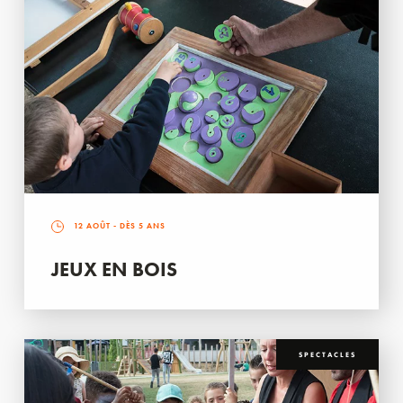
12 AOÛT
- DÈS 5 ANS
JEUX EN BOIS
SPECTACLES