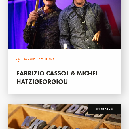
30 AOÛT
- DÈS 11 ANS
FABRIZIO CASSOL & MICHEL
HATZIGEORGIOU
SPECTACLES