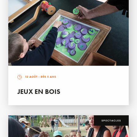
12 AOÛT
- DÈS 5 ANS
JEUX EN BOIS
SPECTACLES