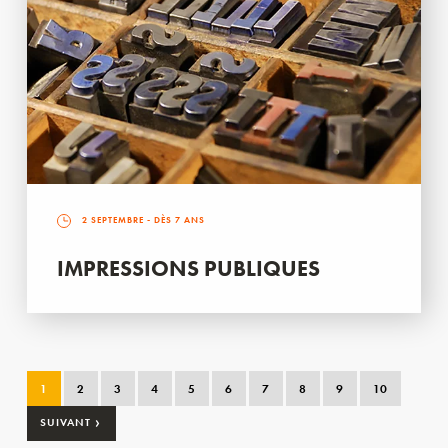
2 SEPTEMBRE
- DÈS 7 ANS
IMPRESSIONS PUBLIQUES
1
2
3
4
5
6
7
8
9
10
›
SUIVANT