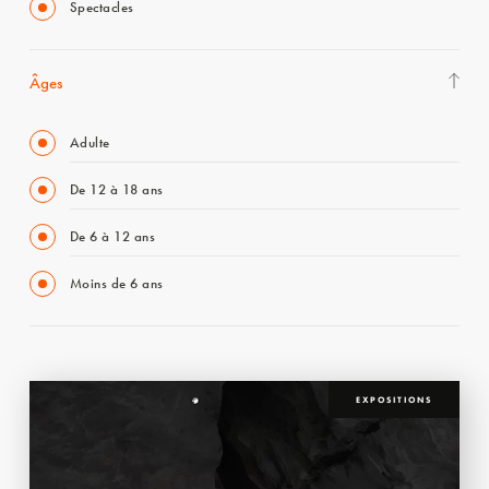
Spectacles
Âges
Adulte
De 12 à 18 ans
De 6 à 12 ans
Moins de 6 ans
EXPOSITIONS