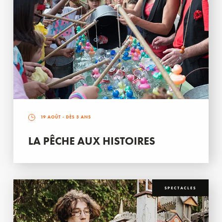
19 AOÛT
- DÈS 3 ANS
LA PÊCHE AUX HISTOIRES
SPECTACLES