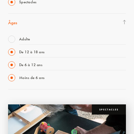
Spectacles
Âges
Adulte
De 12 à 18 ans
De 6 à 12 ans
Moins de 6 ans
SPECTACLES