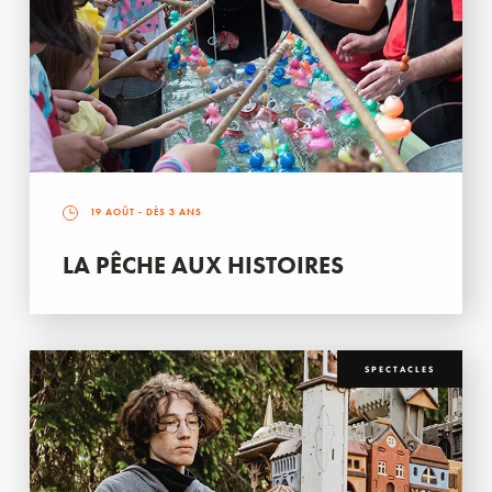
19 AOÛT
- DÈS 3 ANS
LA PÊCHE AUX HISTOIRES
SPECTACLES