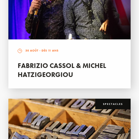
30 AOÛT
- DÈS 11 ANS
FABRIZIO CASSOL & MICHEL
HATZIGEORGIOU
SPECTACLES