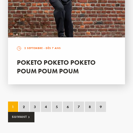
2 SEPTEMBRE
- DÈS 7 ANS
POKETO POKETO POKETO
POUM POUM POUM
1
2
3
4
5
6
7
8
9
›
SUIVANT