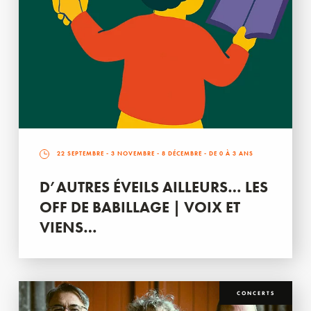
22 SEPTEMBRE
-
3 NOVEMBRE
-
8 DÉCEMBRE
- DE 0 À 3 ANS
D’AUTRES ÉVEILS AILLEURS… LES
OFF DE BABILLAGE | VOIX ET
VIENS…
CONCERTS