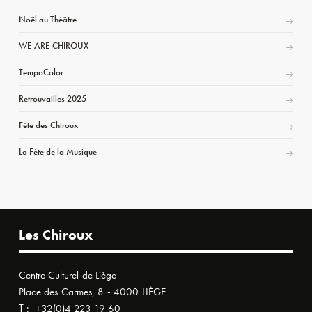
Noël au Théâtre
WE ARE CHIROUX
TempoColor
Retrouvailles 2025
Fête des Chiroux
La Fête de la Musique
Les Chiroux
Centre Culturel de Liège
Place des Carmes, 8 - 4000 LIÈGE
T :
+32(0)4 223 19 60