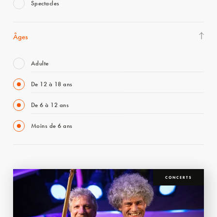
Spectacles
Âges
Adulte
De 12 à 18 ans
De 6 à 12 ans
Moins de 6 ans
CONCERTS