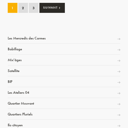
›
1
2
3
SUIVANT
Les Mercredis des Carmes
Babillage
Mix’âges
Satellite
BIP
Les Ateliers 04
Quartier Mouvant
Quartiers Pluriels
Ilo citoyen