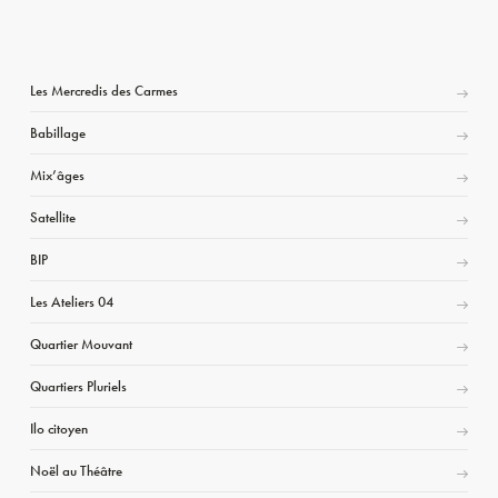
Les Mercredis des Carmes
Babillage
Mix’âges
Satellite
BIP
Les Ateliers 04
Quartier Mouvant
Quartiers Pluriels
Ilo citoyen
Noël au Théâtre