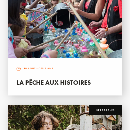
19 AOÛT
- DÈS 3 ANS
LA PÊCHE AUX HISTOIRES
SPECTACLES