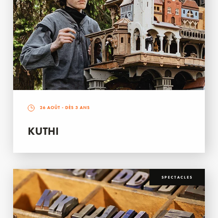
26 AOÛT
- DÈS 3 ANS
KUTHI
SPECTACLES