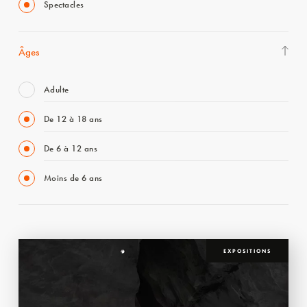
Spectacles
Âges
Adulte
De 12 à 18 ans
De 6 à 12 ans
Moins de 6 ans
EXPOSITIONS