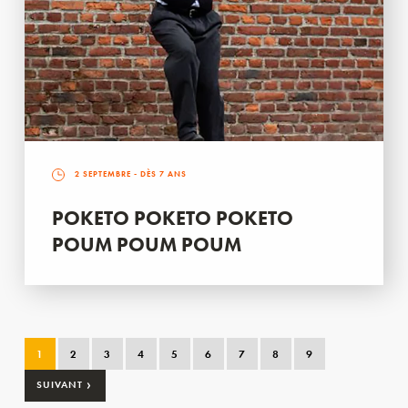
2 SEPTEMBRE
- DÈS 7 ANS
POKETO POKETO POKETO
POUM POUM POUM
1
2
3
4
5
6
7
8
9
›
SUIVANT