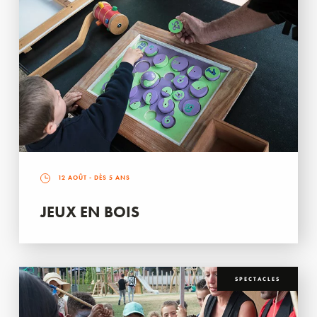
12 AOÛT
- DÈS 5 ANS
JEUX EN BOIS
SPECTACLES