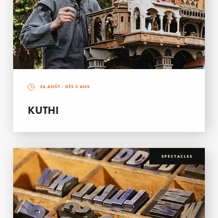
26 AOÛT
- DÈS 3 ANS
KUTHI
SPECTACLES