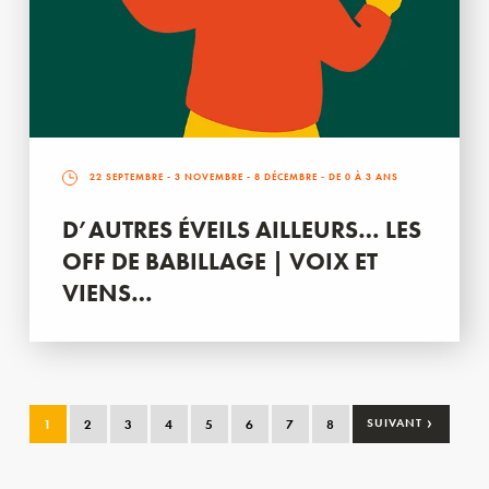
22 SEPTEMBRE
-
3 NOVEMBRE
-
8 DÉCEMBRE
- DE 0 À 3 ANS
D’AUTRES ÉVEILS AILLEURS… LES
OFF DE BABILLAGE | VOIX ET
VIENS…
›
1
2
3
4
5
6
7
8
SUIVANT