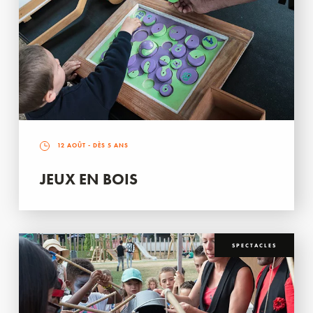
12 AOÛT
- DÈS 5 ANS
JEUX EN BOIS
SPECTACLES