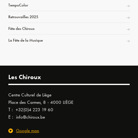
TempoColor
Retrouvailles 2025
Fête des Chiroux
La Fête de la Musique
Les Chiroux
Centre Culturel de Liège
Place des Carmes, 8 - 4000 LIÈGE
T :
+32(0)4 223 19 60
E :
info@chiroux.be
Google map