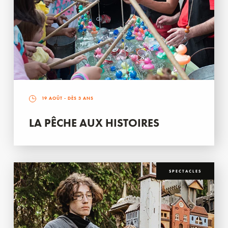
19 AOÛT
- DÈS 3 ANS
LA PÊCHE AUX HISTOIRES
SPECTACLES