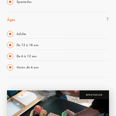
Spectacles
Âges
Adulte
De 12 à 18 ans
De 6 à 12 ans
Moins de 6 ans
SPECTACLES