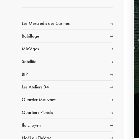
Les Mercredis des Carmes
Babillage
Mix’âges
Satellite
BIP
Les Ateliers 04
Quartier Mouvant
Quartiers Pluriels
Ilo citoyen
Noël au Théâtre