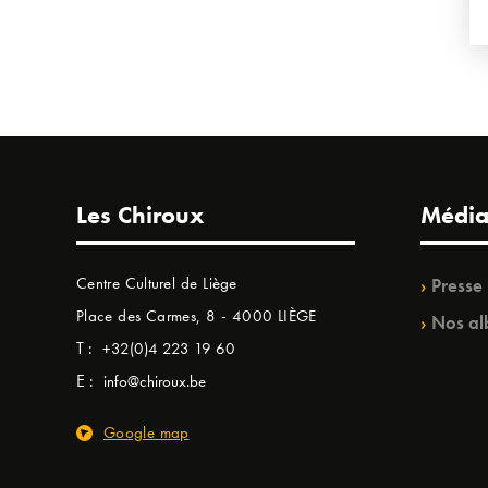
Les Chiroux
Média
Centre Culturel de Liège
Presse
Place des Carmes, 8 - 4000 LIÈGE
Nos al
T :
+32(0)4 223 19 60
E :
info@chiroux.be
Google map