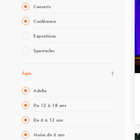
Concerts
Conférence
Expositions
Spectacles
Âges
Adulte
De 12 à 18 ans
De 6 à 12 ans
Moins de 6 ans