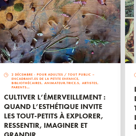
2 DÉCEMBRE
- POUR ADULTES / TOUT PUBLIC –
ENCADRANT.ES DE LA PETITE ENFANCE,
BIBLIOTHÉCAIRES, ANIMATEUR.TRICE.S, ARTISTES,
PARENTS…
CULTIVER L’ÉMERVEILLEMENT :
QUAND L’ESTHÉTIQUE INVITE
LES TOUT-PETITS À EXPLORER,
RESSENTIR, IMAGINER ET
GRANDIR