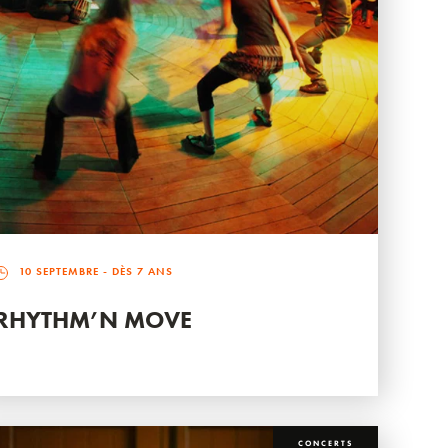
10 SEPTEMBRE
- DÈS 7 ANS
RHYTHM’N MOVE
CONCERTS