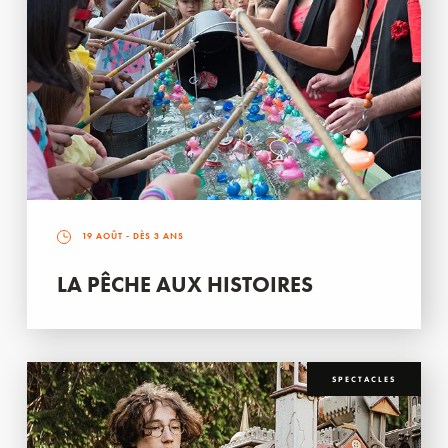
19 AOÛT
- DÈS 3 ANS
LA PÊCHE AUX HISTOIRES
SPECTACLES