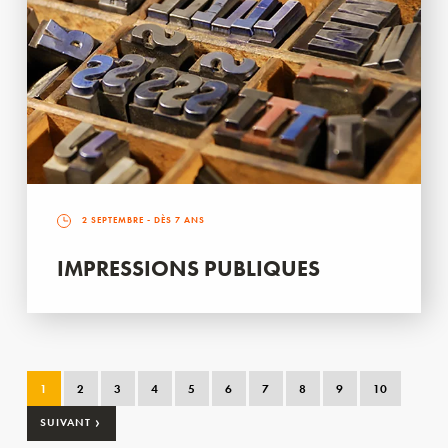
2 SEPTEMBRE
- DÈS 7 ANS
IMPRESSIONS PUBLIQUES
1
2
3
4
5
6
7
8
9
10
›
SUIVANT