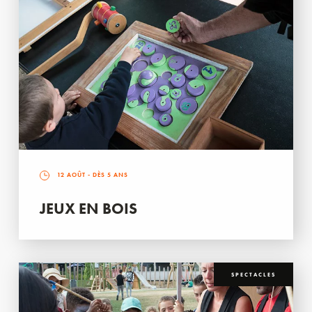
12 AOÛT
- DÈS 5 ANS
JEUX EN BOIS
SPECTACLES