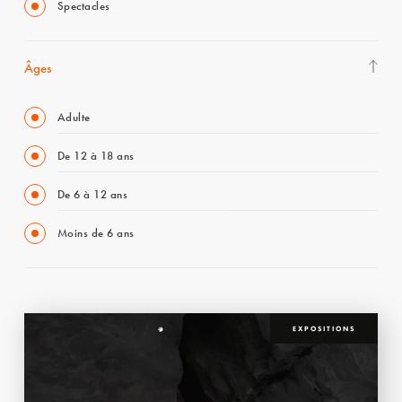
Spectacles
Âges
Adulte
De 12 à 18 ans
De 6 à 12 ans
Moins de 6 ans
EXPOSITIONS