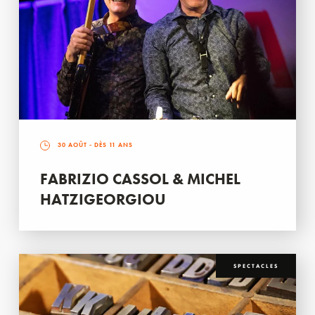
30 AOÛT
- DÈS 11 ANS
FABRIZIO CASSOL & MICHEL
HATZIGEORGIOU
SPECTACLES