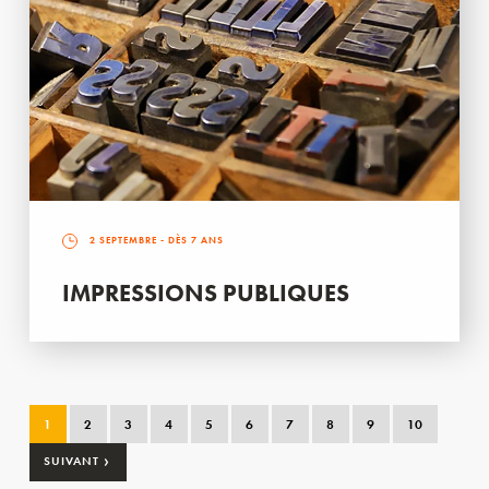
2 SEPTEMBRE
- DÈS 7 ANS
IMPRESSIONS PUBLIQUES
1
2
3
4
5
6
7
8
9
10
›
SUIVANT