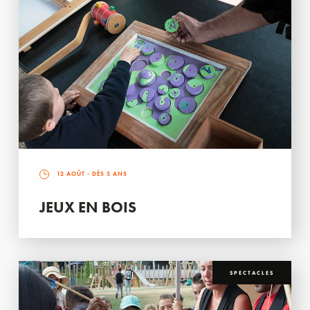
12 AOÛT
- DÈS 5 ANS
JEUX EN BOIS
SPECTACLES