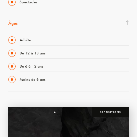
Spectacles
Âges
Adulte
De 12 à 18 ans
De 6 à 12 ans
Moins de 6 ans
EXPOSITIONS