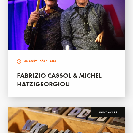
30 AOÛT
- DÈS 11 ANS
FABRIZIO CASSOL & MICHEL
HATZIGEORGIOU
SPECTACLES