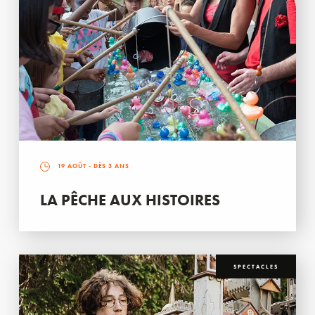
19 AOÛT
- DÈS 3 ANS
LA PÊCHE AUX HISTOIRES
SPECTACLES