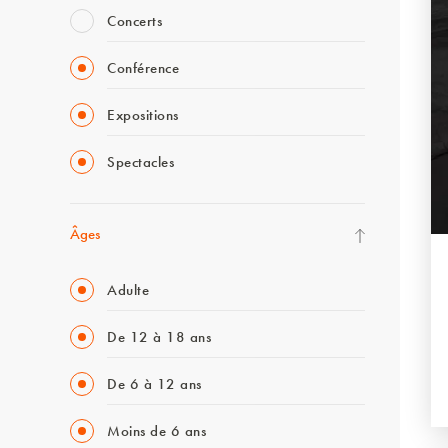
Concerts
Conférence
Expositions
Spectacles
Âges
Adulte
De 12 à 18 ans
De 6 à 12 ans
Moins de 6 ans