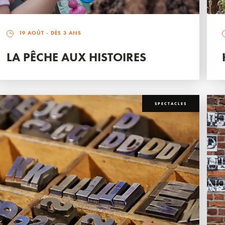
19 AOÛT
- DÈS 3 ANS
LA PÊCHE AUX HISTOIRES
SPECTACLES