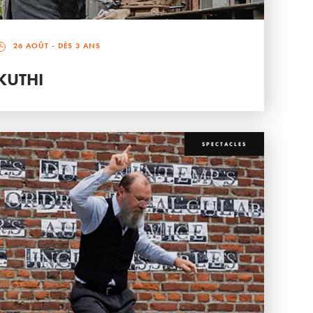
26 AOÛT
- DÈS 3 ANS
KUTHI
SPECTACLES