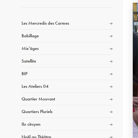
Les Mercredis des Carmes
Babillage
Mix’âges
Satellite
BIP
Les Ateliers 04
Quartier Mouvant
Quartiers Pluriels
Ilo citoyen
Noël au Théâtre