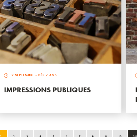
2 SEPTEMBRE
- DÈS 7 ANS
IMPRESSIONS PUBLIQUES
1
2
3
4
5
6
7
8
9
10
SU