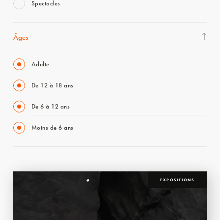
Spectacles
Âges
Adulte
De 12 à 18 ans
De 6 à 12 ans
Moins de 6 ans
EXPOSITIONS