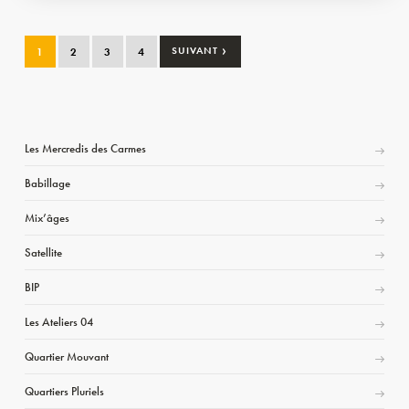
›
1
2
3
4
SUIVANT
Les Mercredis des Carmes
Babillage
Mix’âges
Satellite
BIP
Les Ateliers 04
Quartier Mouvant
Quartiers Pluriels