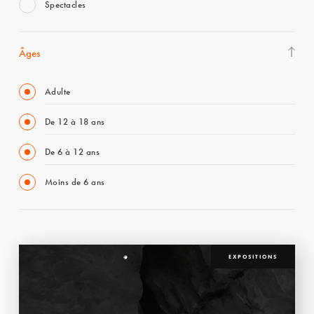
Spectacles
Âges
Adulte
De 12 à 18 ans
De 6 à 12 ans
Moins de 6 ans
EXPOSITIONS