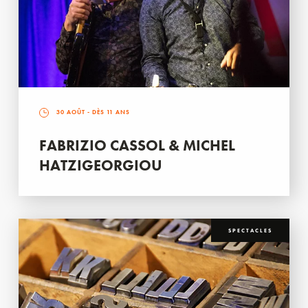
30 AOÛT
- DÈS 11 ANS
FABRIZIO CASSOL & MICHEL
HATZIGEORGIOU
SPECTACLES