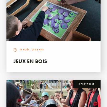
12 AOÛT
- DÈS 5 ANS
JEUX EN BOIS
SPECTACLES