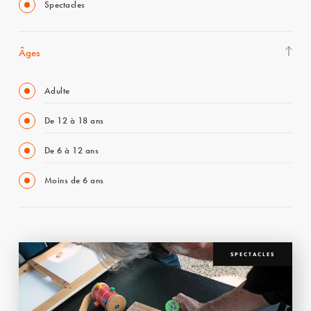
Spectacles
Âges
Adulte
De 12 à 18 ans
De 6 à 12 ans
Moins de 6 ans
SPECTACLES