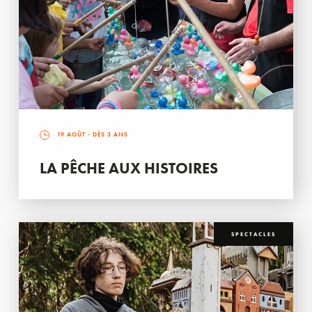
19 AOÛT
- DÈS 3 ANS
LA PÊCHE AUX HISTOIRES
SPECTACLES