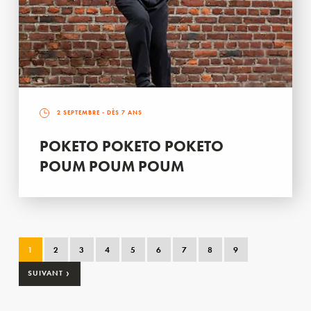
2 SEPTEMBRE
- DÈS 7 ANS
POKETO POKETO POKETO
POUM POUM POUM
1
2
3
4
5
6
7
8
9
›
SUIVANT