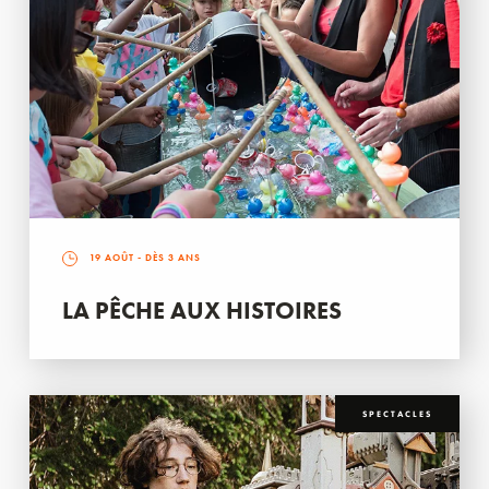
19 AOÛT
- DÈS 3 ANS
LA PÊCHE AUX HISTOIRES
SPECTACLES