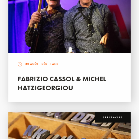
30 AOÛT
- DÈS 11 ANS
FABRIZIO CASSOL & MICHEL
HATZIGEORGIOU
SPECTACLES