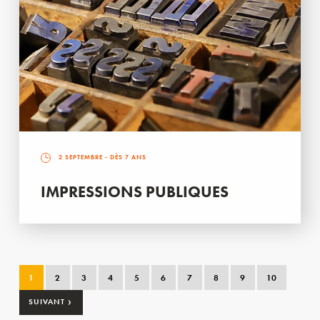
2 SEPTEMBRE
- DÈS 7 ANS
IMPRESSIONS PUBLIQUES
1
2
3
4
5
6
7
8
9
10
›
SUIVANT