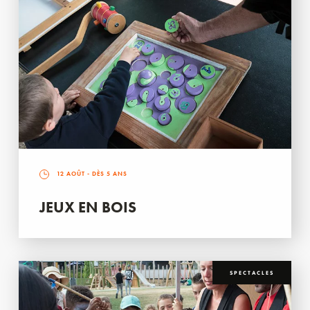
12 AOÛT
- DÈS 5 ANS
JEUX EN BOIS
SPECTACLES