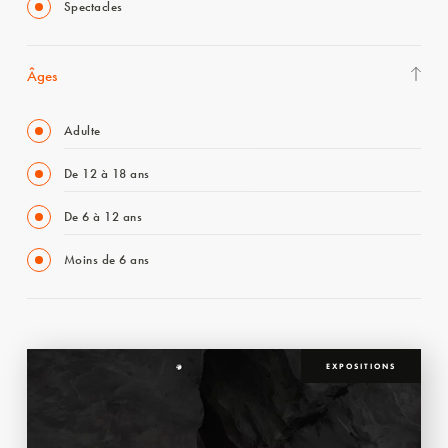
Spectacles
Âges
Adulte
De 12 à 18 ans
De 6 à 12 ans
Moins de 6 ans
EXPOSITIONS