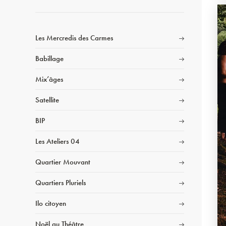
Les Mercredis des Carmes
Babillage
Mix’âges
Satellite
BIP
Les Ateliers 04
Quartier Mouvant
Quartiers Pluriels
Ilo citoyen
Noël au Théâtre