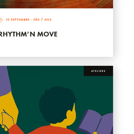
10 SEPTEMBRE
- DÈS 7 ANS
RHYTHM’N MOVE
ATELIERS