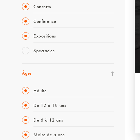
Concerts
Conférence
Expositions
Spectacles
Âges
Adulte
De 12 à 18 ans
De 6 à 12 ans
Moins de 6 ans