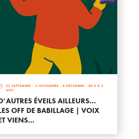
22 SEPTEMBRE
-
3 NOVEMBRE
-
8 DÉCEMBRE
- DE 0 À 3
ANS
D’AUTRES ÉVEILS AILLEURS…
LES OFF DE BABILLAGE | VOIX
ET VIENS…