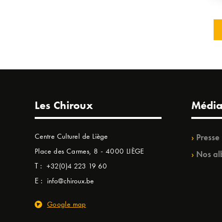
Les Chiroux
Média
Centre Culturel de Liège
Presse
Place des Carmes, 8 - 4000 LIÈGE
Nos al
T :
+32(0)4 223 19 60
E :
info@chiroux.be
Google map