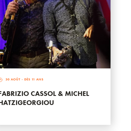
30 AOÛT
- DÈS 11 ANS
FABRIZIO CASSOL & MICHEL
HATZIGEORGIOU