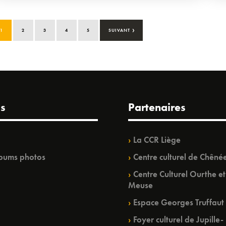
›
1
2
3
4
5
SUIVANT
s
Partenaires
La CCR Liège
bums photos
Centre culturel de Chêné
Centre Culturel Ourthe et
Meuse
Espace Georges Truffaut
Foyer culturel de Jupille-