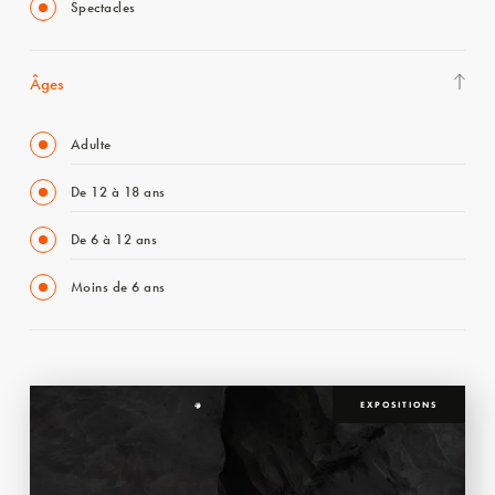
Spectacles
Âges
Adulte
De 12 à 18 ans
De 6 à 12 ans
Moins de 6 ans
EXPOSITIONS