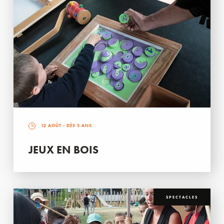
12 AOÛT
- DÈS 5 ANS
JEUX EN BOIS
SPECTACLES