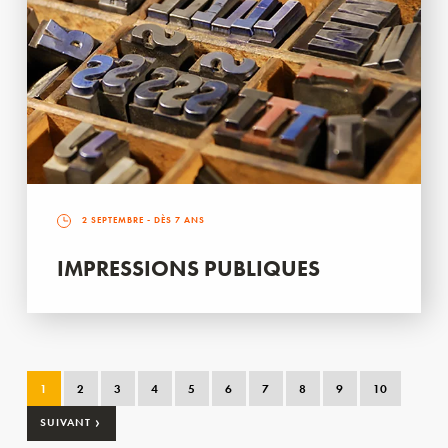
2 SEPTEMBRE
- DÈS 7 ANS
IMPRESSIONS PUBLIQUES
1
2
3
4
5
6
7
8
9
10
›
SUIVANT