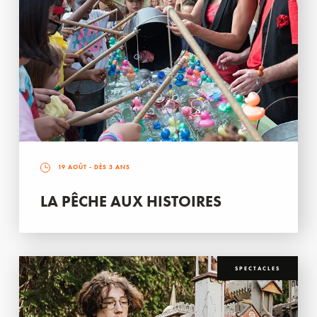
19 AOÛT
- DÈS 3 ANS
LA PÊCHE AUX HISTOIRES
SPECTACLES