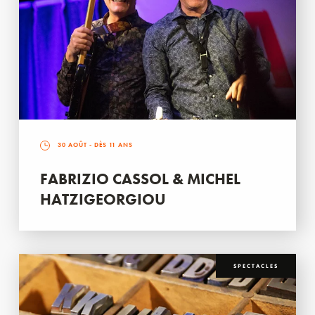
30 AOÛT
- DÈS 11 ANS
FABRIZIO CASSOL & MICHEL
HATZIGEORGIOU
SPECTACLES