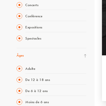
Concerts
Conférence
Expositions
Spectacles
Âges
Adulte
De 12 à 18 ans
De 6 à 12 ans
Moins de 6 ans