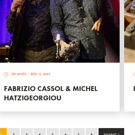
30 AOÛT
- DÈS 11 ANS
FABRIZIO CASSOL & MICHEL
HATZIGEORGIOU
›
1
2
3
4
5
6
7
8
SUIVANT