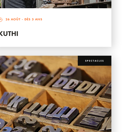
26 AOÛT
- DÈS 3 ANS
KUTHI
SPECTACLES