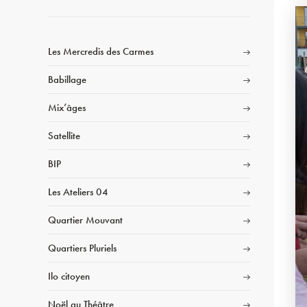
Les Mercredis des Carmes
Babillage
Mix’âges
Satellite
BIP
Les Ateliers 04
Quartier Mouvant
Quartiers Pluriels
Ilo citoyen
Noël au Théâtre