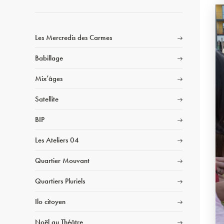
Les Mercredis des Carmes
Babillage
Mix’âges
Satellite
BIP
Les Ateliers 04
Quartier Mouvant
Quartiers Pluriels
Ilo citoyen
Noël au Théâtre