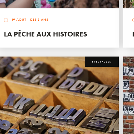
19 AOÛT
- DÈS 3 ANS
LA PÊCHE AUX HISTOIRES
SPECTACLES