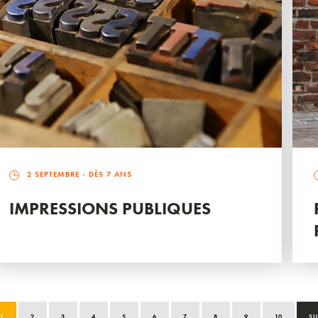
2 SEPTEMBRE
- DÈS 7 ANS
IMPRESSIONS PUBLIQUES
1
2
3
4
5
6
7
8
9
10
SU