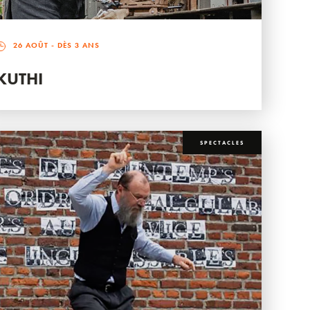
26 AOÛT
- DÈS 3 ANS
KUTHI
SPECTACLES