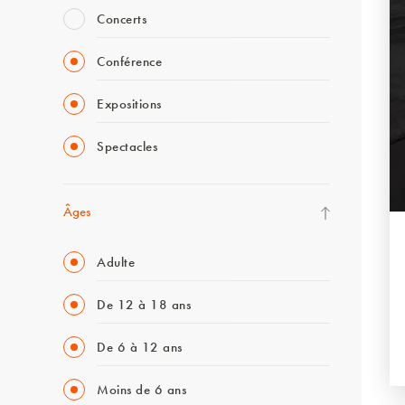
Concerts
Conférence
Expositions
Spectacles
Âges
Adulte
De 12 à 18 ans
De 6 à 12 ans
Moins de 6 ans