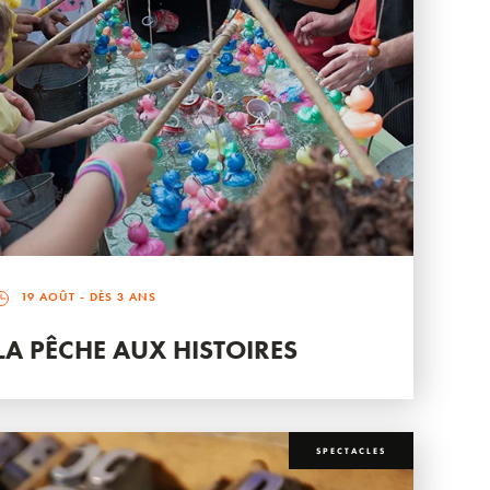
19 AOÛT
- DÈS 3 ANS
LA PÊCHE AUX HISTOIRES
SPECTACLES