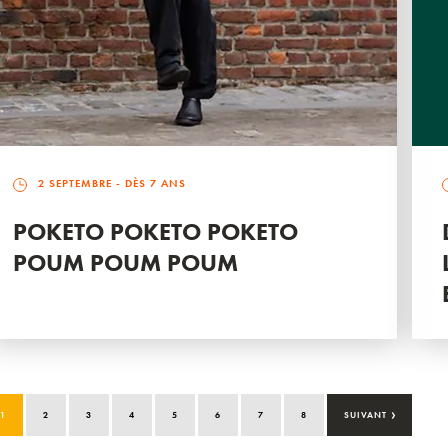
2 SEPTEMBRE
- DÈS 7 ANS
POKETO POKETO POKETO
POUM POUM POUM
›
1
2
3
4
5
6
7
8
SUIVANT