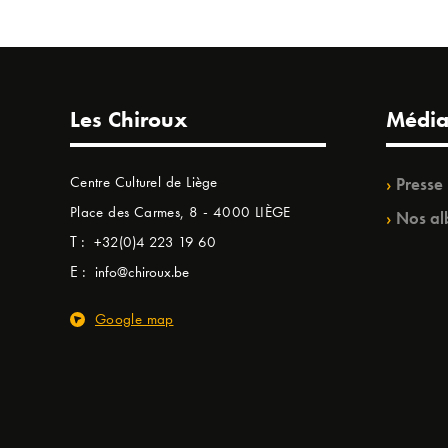
Les Chiroux
Média
Centre Culturel de Liège
Presse
Place des Carmes, 8 - 4000 LIÈGE
Nos al
T :
+32(0)4 223 19 60
E :
info@chiroux.be
Google map