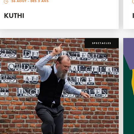
26 AOÛT
- DÈS 3 ANS
KUTHI
SPECTACLES