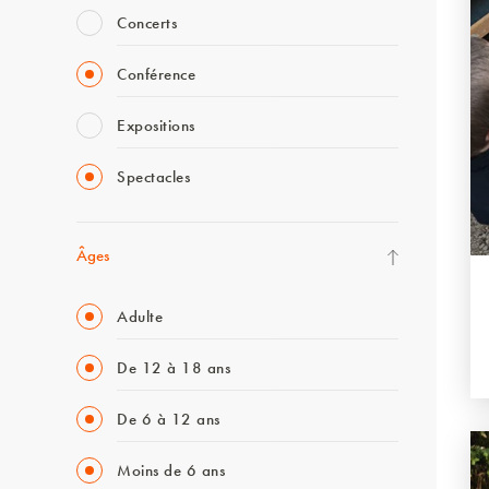
Concerts
Conférence
Expositions
Spectacles
Âges
Adulte
De 12 à 18 ans
De 6 à 12 ans
Moins de 6 ans