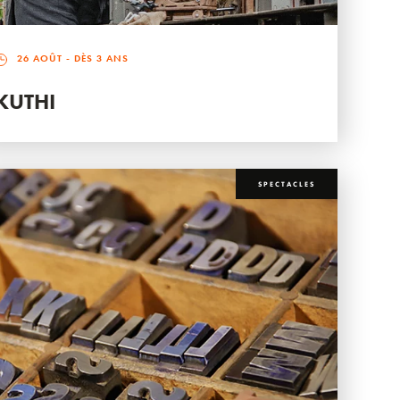
26 AOÛT
- DÈS 3 ANS
KUTHI
SPECTACLES