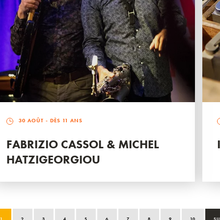
30 AOÛT
- DÈS 11 ANS
FABRIZIO CASSOL & MICHEL
HATZIGEORGIOU
1
2
3
4
5
6
7
8
9
10
SU