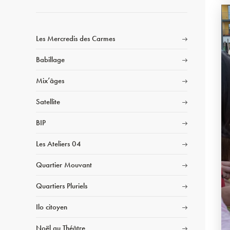
Les Mercredis des Carmes
Babillage
Mix’âges
Satellite
BIP
Les Ateliers 04
Quartier Mouvant
Quartiers Pluriels
Ilo citoyen
Noël au Théâtre