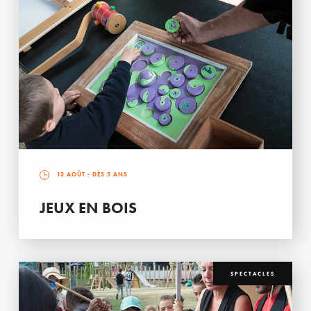
12 AOÛT
- DÈS 5 ANS
JEUX EN BOIS
SPECTACLES