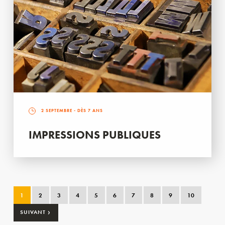
2 SEPTEMBRE
- DÈS 7 ANS
IMPRESSIONS PUBLIQUES
1
2
3
4
5
6
7
8
9
10
›
SUIVANT