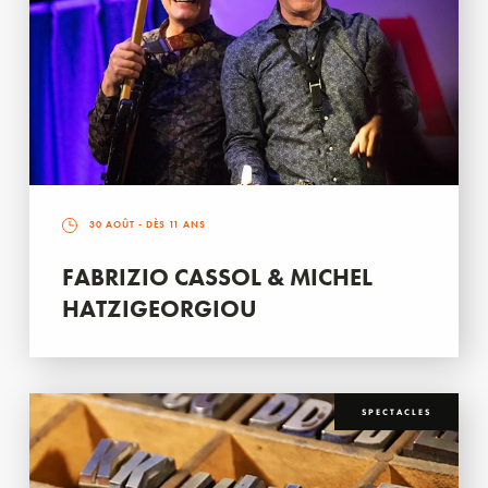
30 AOÛT
- DÈS 11 ANS
FABRIZIO CASSOL & MICHEL
HATZIGEORGIOU
SPECTACLES