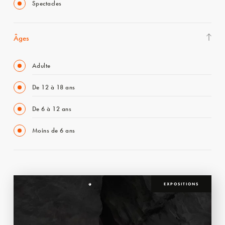
Spectacles
Âges
Adulte
De 12 à 18 ans
De 6 à 12 ans
Moins de 6 ans
EXPOSITIONS