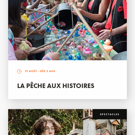
19 AOÛT
- DÈS 3 ANS
LA PÊCHE AUX HISTOIRES
SPECTACLES