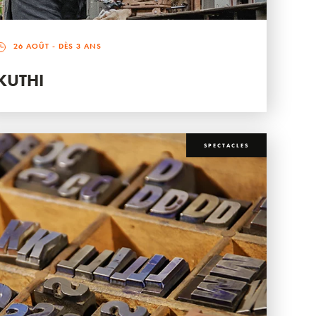
26 AOÛT
- DÈS 3 ANS
KUTHI
SPECTACLES