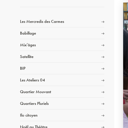
Les Mercredis des Carmes
Babillage
Mix’âges
Satellite
BIP
Les Ateliers 04
Quartier Mouvant
Quartiers Pluriels
Ilo citoyen
Noël au Théâtre