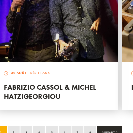
30 AOÛT
- DÈS 11 ANS
FABRIZIO CASSOL & MICHEL
HATZIGEORGIOU
›
1
2
3
4
5
6
7
8
SUIVANT