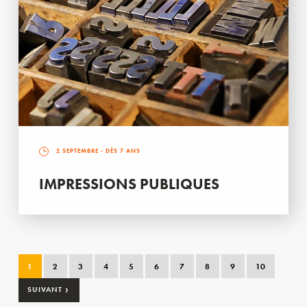
2 SEPTEMBRE
- DÈS 7 ANS
IMPRESSIONS PUBLIQUES
1
2
3
4
5
6
7
8
9
10
›
SUIVANT