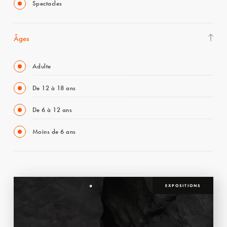
Spectacles
Âges
Adulte
De 12 à 18 ans
De 6 à 12 ans
Moins de 6 ans
EXPOSITIONS