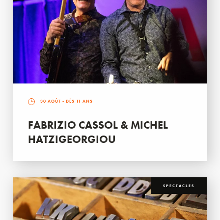
30 AOÛT
- DÈS 11 ANS
FABRIZIO CASSOL & MICHEL
HATZIGEORGIOU
SPECTACLES