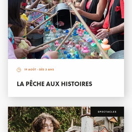
19 AOÛT
- DÈS 3 ANS
LA PÊCHE AUX HISTOIRES
SPECTACLES