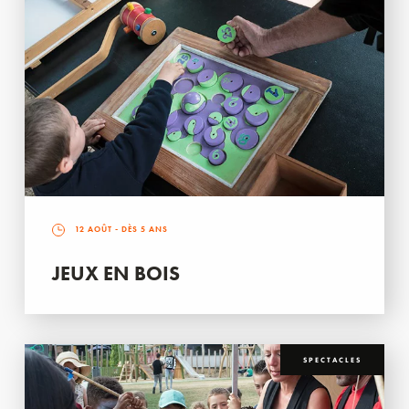
12 AOÛT
- DÈS 5 ANS
JEUX EN BOIS
SPECTACLES