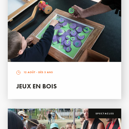
12 AOÛT
- DÈS 5 ANS
JEUX EN BOIS
SPECTACLES