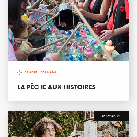
19 AOÛT
- DÈS 3 ANS
LA PÊCHE AUX HISTOIRES
SPECTACLES