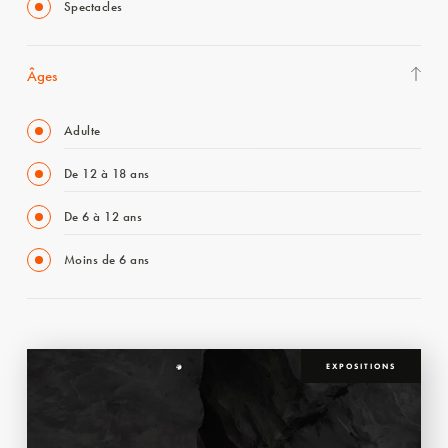
Spectacles
Âges
Adulte
De 12 à 18 ans
De 6 à 12 ans
Moins de 6 ans
EXPOSITIONS