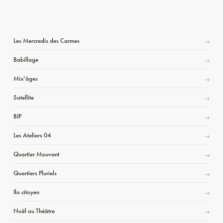
Les Mercredis des Carmes
Babillage
Mix’âges
Satellite
BIP
Les Ateliers 04
Quartier Mouvant
Quartiers Pluriels
Ilo citoyen
Noël au Théâtre