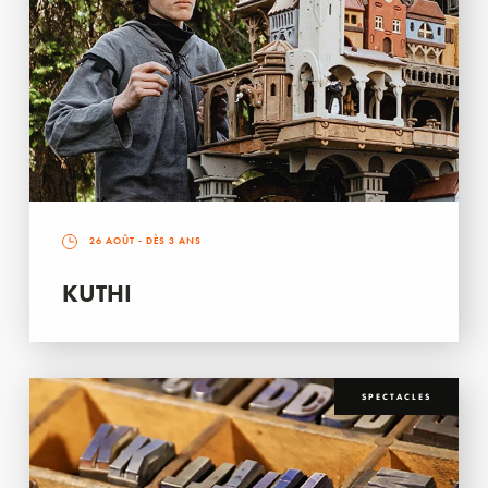
26 AOÛT
- DÈS 3 ANS
KUTHI
SPECTACLES