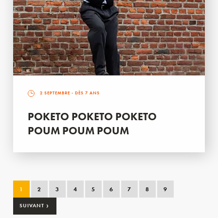
2 SEPTEMBRE
- DÈS 7 ANS
POKETO POKETO POKETO
POUM POUM POUM
1
2
3
4
5
6
7
8
9
›
SUIVANT