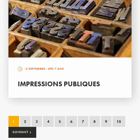
2 SEPTEMBRE
- DÈS 7 ANS
IMPRESSIONS PUBLIQUES
1
2
3
4
5
6
7
8
9
10
›
SUIVANT