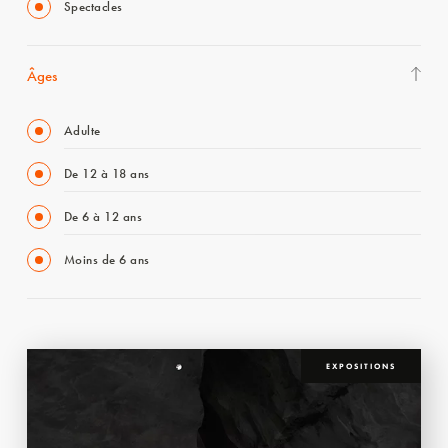
Spectacles
Âges
Adulte
De 12 à 18 ans
De 6 à 12 ans
Moins de 6 ans
EXPOSITIONS