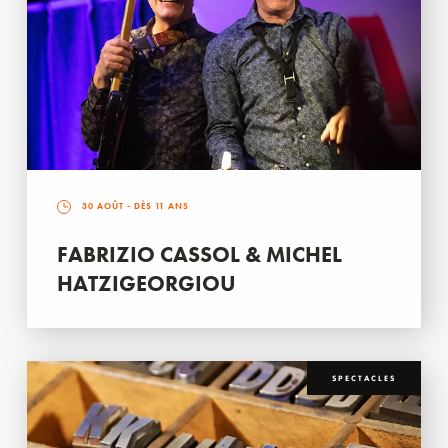
30 AOÛT
- DÈS 11 ANS
FABRIZIO CASSOL & MICHEL
HATZIGEORGIOU
SPECTACLES