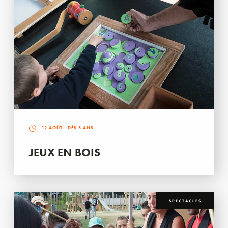
12 AOÛT
- DÈS 5 ANS
JEUX EN BOIS
SPECTACLES