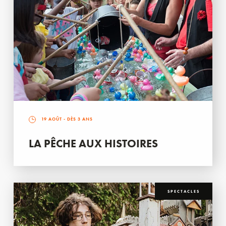
19 AOÛT
- DÈS 3 ANS
LA PÊCHE AUX HISTOIRES
SPECTACLES