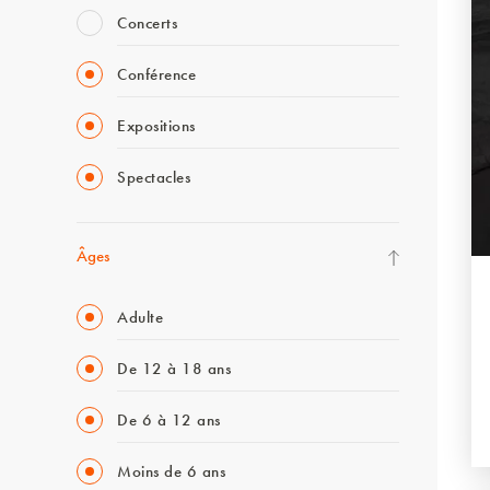
Concerts
Conférence
Expositions
Spectacles
Âges
Adulte
De 12 à 18 ans
De 6 à 12 ans
Moins de 6 ans