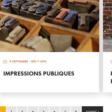
2 SEPTEMBRE
- DÈS 7 ANS
IMPRESSIONS PUBLIQUES
›
1
2
3
4
5
6
7
8
SUIVANT