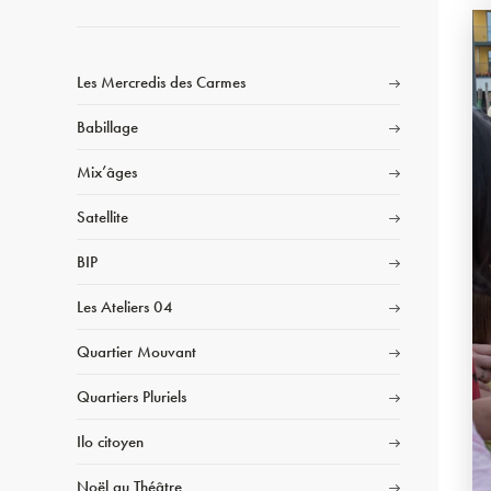
Les Mercredis des Carmes
Babillage
Mix’âges
Satellite
BIP
Les Ateliers 04
Quartier Mouvant
Quartiers Pluriels
Ilo citoyen
Noël au Théâtre