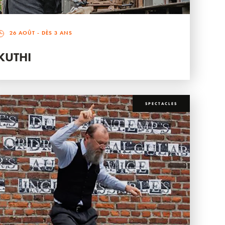
26 AOÛT
- DÈS 3 ANS
KUTHI
SPECTACLES