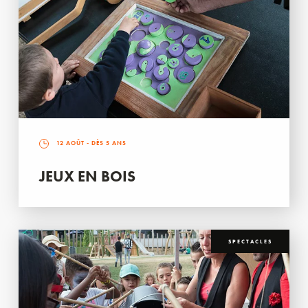
12 AOÛT
- DÈS 5 ANS
JEUX EN BOIS
SPECTACLES