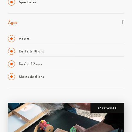
Spectacles
Âges
Adulte
De 12 à 18 ans
De 6 à 12 ans
Moins de 6 ans
SPECTACLES