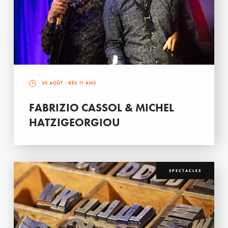
30 AOÛT
- DÈS 11 ANS
FABRIZIO CASSOL & MICHEL
HATZIGEORGIOU
SPECTACLES