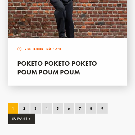
2 SEPTEMBRE
- DÈS 7 ANS
POKETO POKETO POKETO
POUM POUM POUM
1
2
3
4
5
6
7
8
9
›
SUIVANT