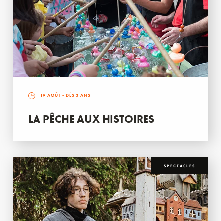
19 AOÛT
- DÈS 3 ANS
LA PÊCHE AUX HISTOIRES
SPECTACLES