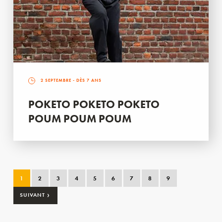
2 SEPTEMBRE
- DÈS 7 ANS
POKETO POKETO POKETO
POUM POUM POUM
1
2
3
4
5
6
7
8
9
›
SUIVANT