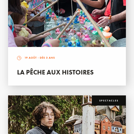
19 AOÛT
- DÈS 3 ANS
LA PÊCHE AUX HISTOIRES
SPECTACLES