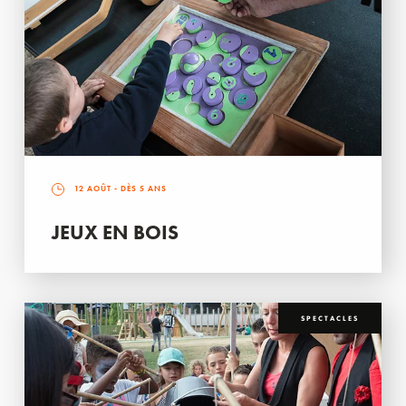
12 AOÛT
- DÈS 5 ANS
JEUX EN BOIS
SPECTACLES