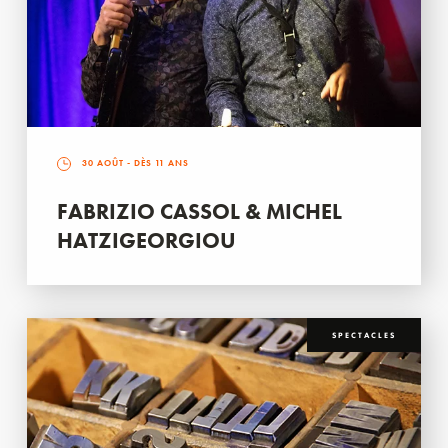
30 AOÛT
- DÈS 11 ANS
FABRIZIO CASSOL & MICHEL
HATZIGEORGIOU
SPECTACLES