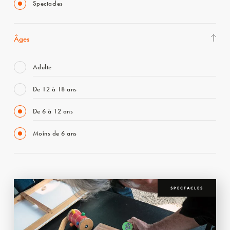
Spectacles
Âges
Adulte
De 12 à 18 ans
De 6 à 12 ans
Moins de 6 ans
SPECTACLES