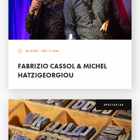
30 AOÛT
- DÈS 11 ANS
FABRIZIO CASSOL & MICHEL
HATZIGEORGIOU
SPECTACLES