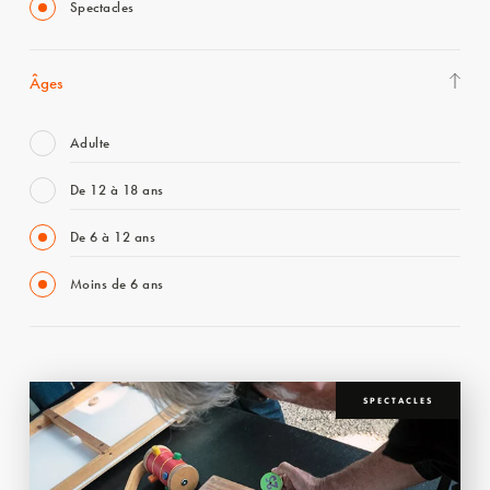
Spectacles
Âges
Adulte
De 12 à 18 ans
De 6 à 12 ans
Moins de 6 ans
SPECTACLES