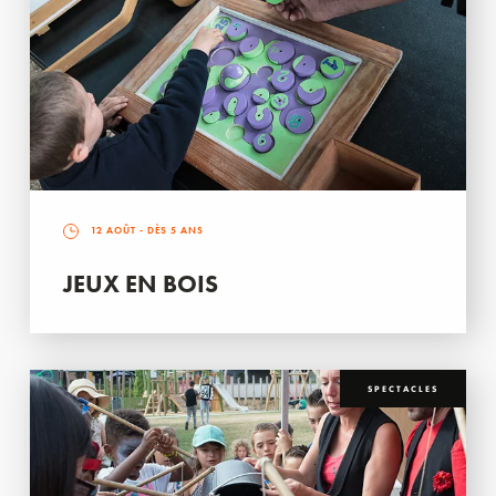
12 AOÛT
- DÈS 5 ANS
JEUX EN BOIS
SPECTACLES