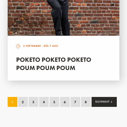
2 SEPTEMBRE
- DÈS 7 ANS
POKETO POKETO POKETO
POUM POUM POUM
›
1
2
3
4
5
6
7
8
SUIVANT