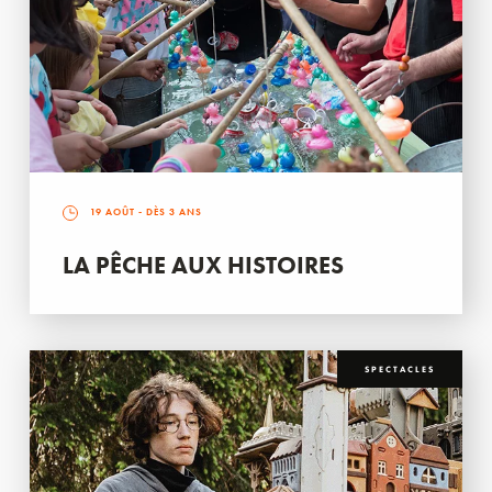
19 AOÛT
- DÈS 3 ANS
LA PÊCHE AUX HISTOIRES
SPECTACLES