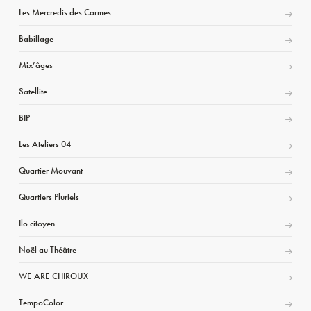
Les Mercredis des Carmes
Babillage
Mix’âges
Satellite
BIP
Les Ateliers 04
Quartier Mouvant
Quartiers Pluriels
Ilo citoyen
Noël au Théâtre
WE ARE CHIROUX
TempoColor