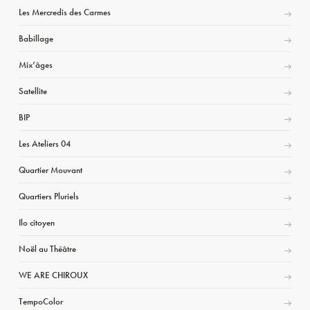
Les Mercredis des Carmes
Babillage
Mix’âges
Satellite
BIP
Les Ateliers 04
Quartier Mouvant
Quartiers Pluriels
Ilo citoyen
Noël au Théâtre
WE ARE CHIROUX
TempoColor