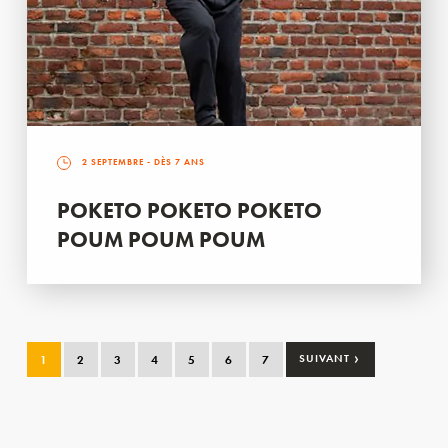
2 SEPTEMBRE
- DÈS 7 ANS
POKETO POKETO POKETO
POUM POUM POUM
›
1
2
3
4
5
6
7
SUIVANT