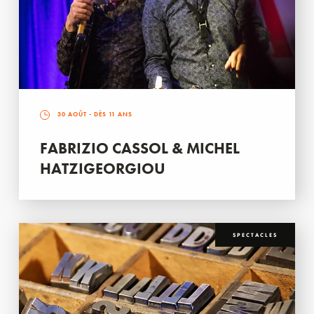
30 AOÛT
- DÈS 11 ANS
FABRIZIO CASSOL & MICHEL
HATZIGEORGIOU
SPECTACLES