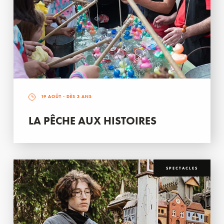
19 AOÛT
- DÈS 3 ANS
LA PÊCHE AUX HISTOIRES
SPECTACLES