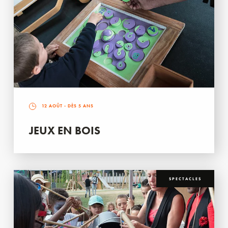
12 AOÛT
- DÈS 5 ANS
JEUX EN BOIS
SPECTACLES