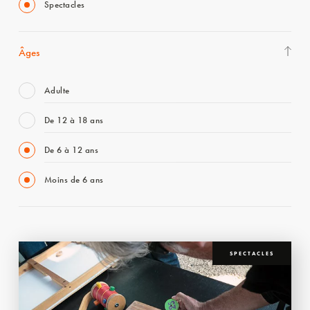
Spectacles
Âges
Adulte
De 12 à 18 ans
De 6 à 12 ans
Moins de 6 ans
SPECTACLES