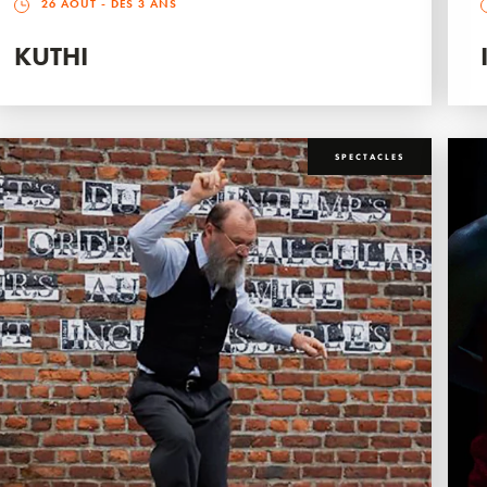
26 AOÛT
- DÈS 3 ANS
KUTHI
SPECTACLES