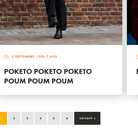
2 SEPTEMBRE
- DÈS 7 ANS
POKETO POKETO POKETO
POUM POUM POUM
›
1
2
3
4
5
6
SUIVANT