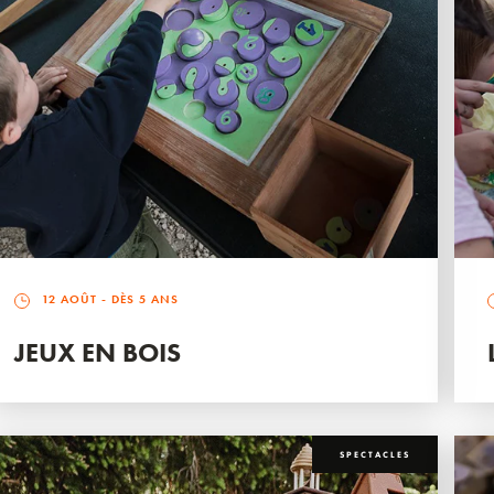
12 AOÛT
- DÈS 5 ANS
JEUX EN BOIS
SPECTACLES