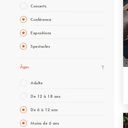
Concerts
Conférence
Expositions
Spectacles
Âges
Adulte
De 12 à 18 ans
De 6 à 12 ans
Moins de 6 ans