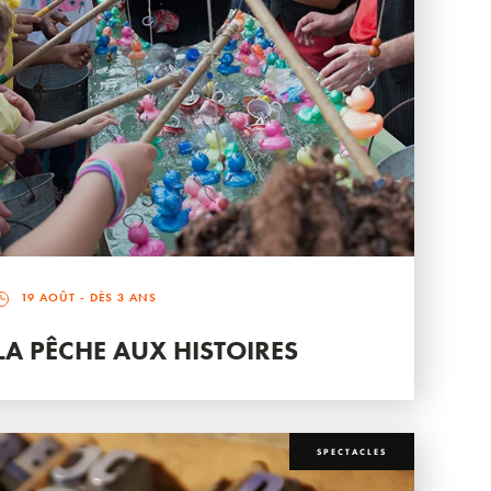
19 AOÛT
- DÈS 3 ANS
LA PÊCHE AUX HISTOIRES
SPECTACLES