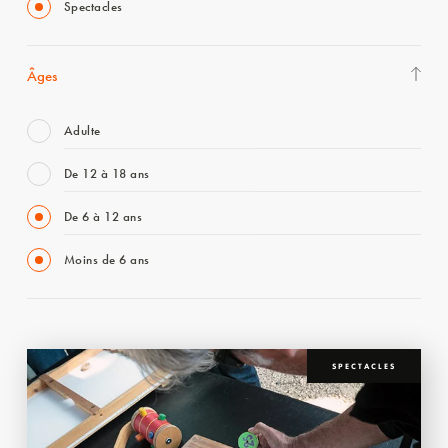
Spectacles
Âges
Adulte
De 12 à 18 ans
De 6 à 12 ans
Moins de 6 ans
SPECTACLES