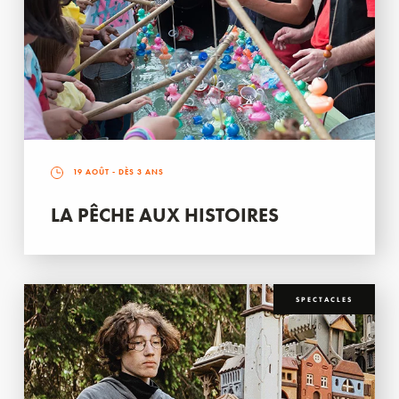
19 AOÛT
- DÈS 3 ANS
LA PÊCHE AUX HISTOIRES
SPECTACLES