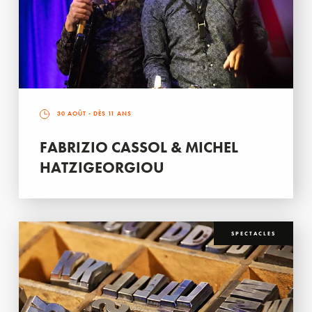
30 AOÛT
- DÈS 11 ANS
FABRIZIO CASSOL & MICHEL
HATZIGEORGIOU
SPECTACLES