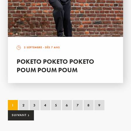
2 SEPTEMBRE
- DÈS 7 ANS
POKETO POKETO POKETO
POUM POUM POUM
1
2
3
4
5
6
7
8
9
›
SUIVANT