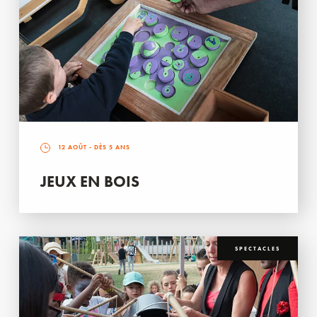
12 AOÛT
- DÈS 5 ANS
JEUX EN BOIS
SPECTACLES