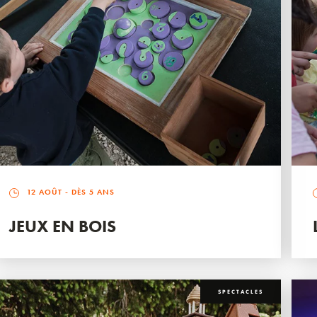
12 AOÛT
- DÈS 5 ANS
JEUX EN BOIS
SPECTACLES