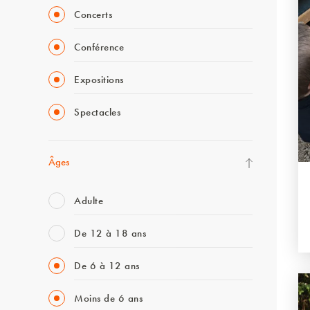
Concerts
Conférence
Expositions
Spectacles
Âges
Adulte
De 12 à 18 ans
De 6 à 12 ans
Moins de 6 ans