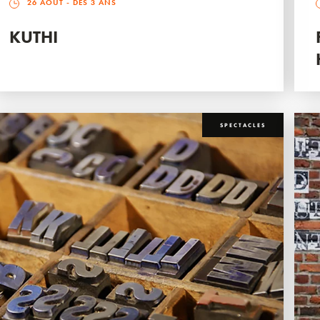
26 AOÛT
- DÈS 3 ANS
KUTHI
SPECTACLES