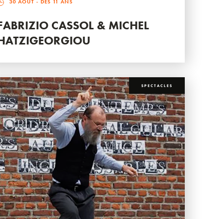
30 AOÛT
- DÈS 11 ANS
FABRIZIO CASSOL & MICHEL
HATZIGEORGIOU
SPECTACLES