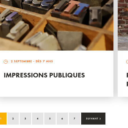
2 SEPTEMBRE
- DÈS 7 ANS
IMPRESSIONS PUBLIQUES
›
1
2
3
4
5
6
7
SUIVANT