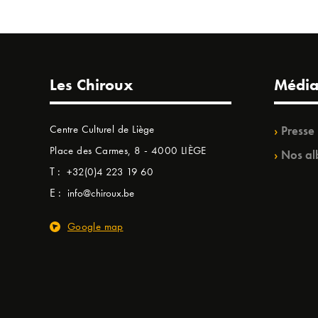
Les Chiroux
Média
Centre Culturel de Liège
Presse
Place des Carmes, 8 - 4000 LIÈGE
Nos al
T :
+32(0)4 223 19 60
E :
info@chiroux.be
Google map