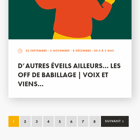
22 SEPTEMBRE
-
3 NOVEMBRE
-
8 DÉCEMBRE
- DE 0 À 3 ANS
D’AUTRES ÉVEILS AILLEURS… LES
OFF DE BABILLAGE | VOIX ET
VIENS…
›
1
2
3
4
5
6
7
8
SUIVANT