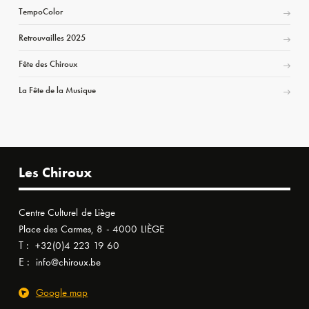
TempoColor
Retrouvailles 2025
Fête des Chiroux
La Fête de la Musique
Les Chiroux
Centre Culturel de Liège
Place des Carmes, 8 - 4000 LIÈGE
T :
+32(0)4 223 19 60
E :
info@chiroux.be
Google map