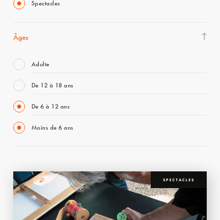
Spectacles
Âges
Adulte
De 12 à 18 ans
De 6 à 12 ans
Moins de 6 ans
SPECTACLES