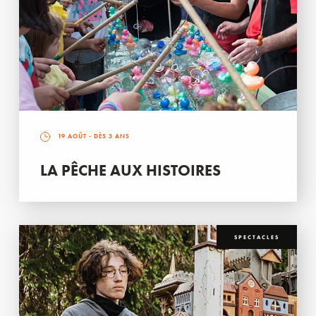
19 AOÛT
- DÈS 3 ANS
LA PÊCHE AUX HISTOIRES
SPECTACLES