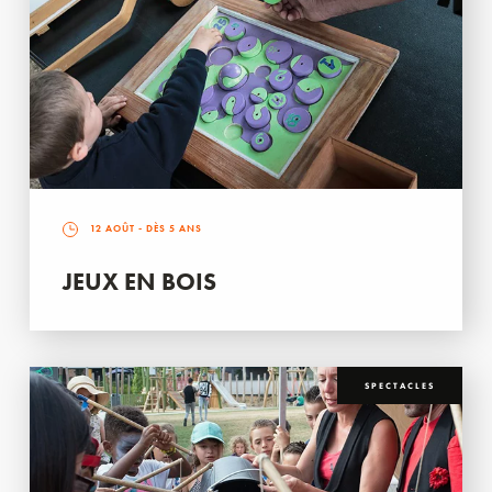
12 AOÛT
- DÈS 5 ANS
JEUX EN BOIS
SPECTACLES