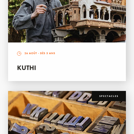
26 AOÛT
- DÈS 3 ANS
KUTHI
SPECTACLES