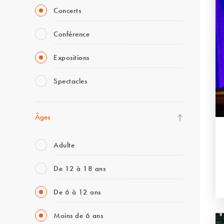
Concerts
Conférence
Expositions
Spectacles
Âges
Adulte
De 12 à 18 ans
De 6 à 12 ans
Moins de 6 ans