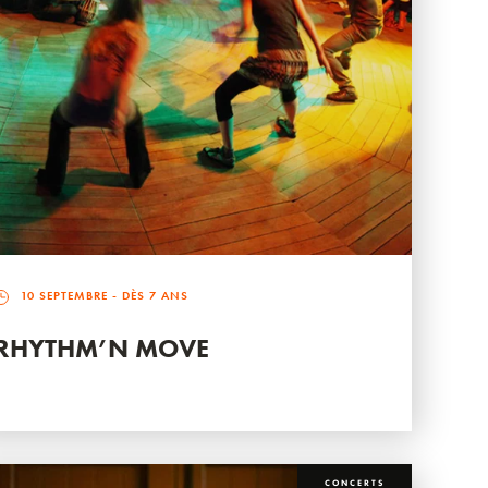
10 SEPTEMBRE
- DÈS 7 ANS
RHYTHM’N MOVE
CONCERTS