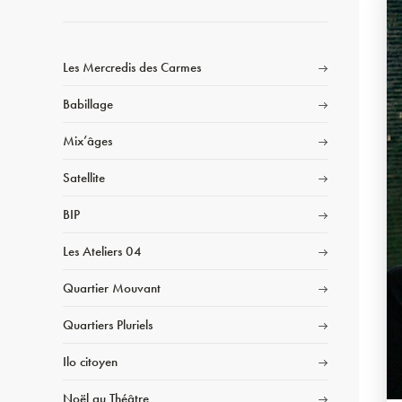
Les Mercredis des Carmes
Babillage
Mix’âges
Satellite
BIP
Les Ateliers 04
Quartier Mouvant
Quartiers Pluriels
Ilo citoyen
Noël au Théâtre