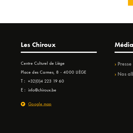
Les Chiroux
Média
Centre Culturel de Liège
Presse
Place des Carmes, 8 - 4000 LIÈGE
Nos al
T :
+32(0)4 223 19 60
E :
info@chiroux.be
Google map