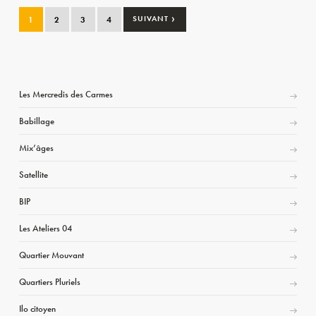
›
1
2
3
4
SUIVANT
Les Mercredis des Carmes
Babillage
Mix’âges
Satellite
BIP
Les Ateliers 04
Quartier Mouvant
Quartiers Pluriels
Ilo citoyen