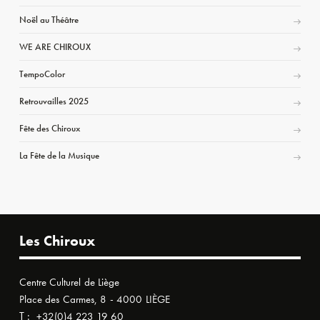
Noël au Théâtre
WE ARE CHIROUX
TempoColor
Retrouvailles 2025
Fête des Chiroux
La Fête de la Musique
Les Chiroux
Centre Culturel de Liège
Place des Carmes, 8 - 4000 LIÈGE
T :
+32(0)4 223 19 60