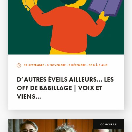
22 SEPTEMBRE
-
3 NOVEMBRE
-
8 DÉCEMBRE
- DE 0 À 3 ANS
D’AUTRES ÉVEILS AILLEURS… LES
OFF DE BABILLAGE | VOIX ET
VIENS…
CONCERTS