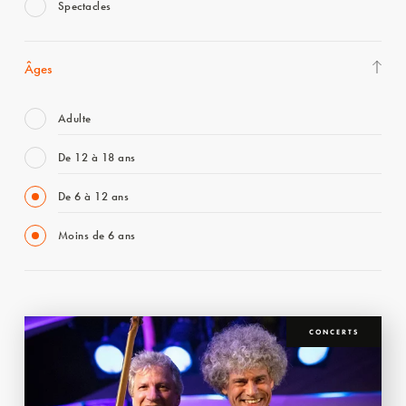
Spectacles
Âges
Adulte
De 12 à 18 ans
De 6 à 12 ans
Moins de 6 ans
CONCERTS