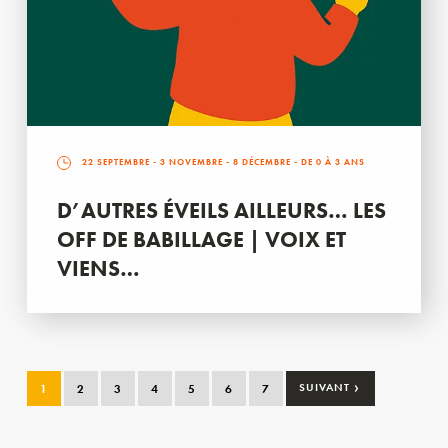
22 SEPTEMBRE
-
3 NOVEMBRE
-
8 DÉCEMBRE
- DE 0 À 3 ANS
D’AUTRES ÉVEILS AILLEURS… LES
OFF DE BABILLAGE | VOIX ET
VIENS…
›
1
2
3
4
5
6
7
SUIVANT