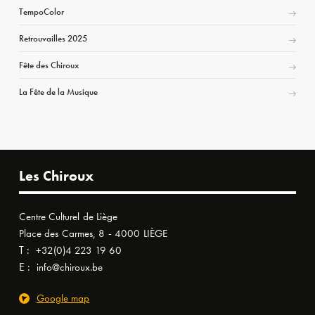
TempoColor
Retrouvailles 2025
Fête des Chiroux
La Fête de la Musique
Les Chiroux
Centre Culturel de Liège
Place des Carmes, 8 - 4000 LIÈGE
T :
+32(0)4 223 19 60
E :
info@chiroux.be
Google map