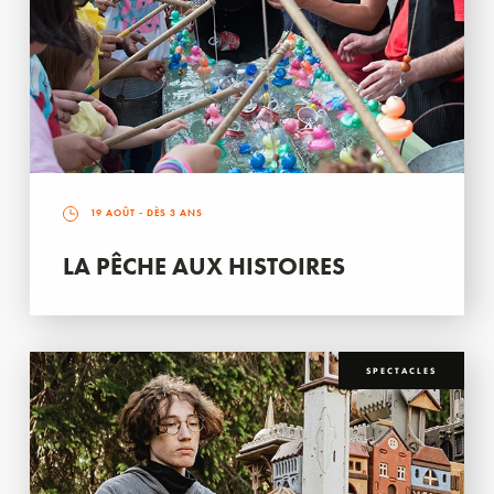
19 AOÛT
- DÈS 3 ANS
LA PÊCHE AUX HISTOIRES
SPECTACLES