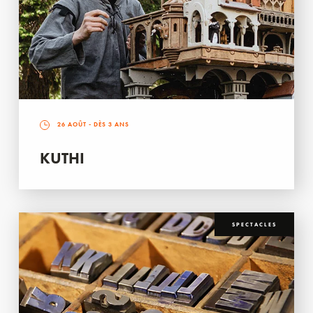
26 AOÛT
- DÈS 3 ANS
KUTHI
SPECTACLES