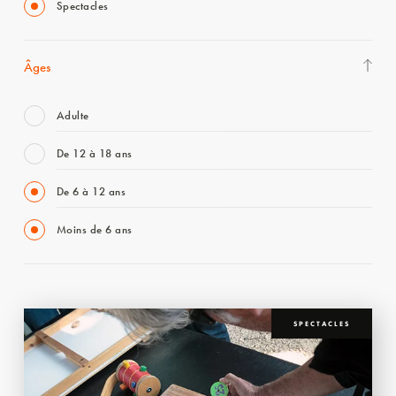
Spectacles
Âges
Adulte
De 12 à 18 ans
De 6 à 12 ans
Moins de 6 ans
SPECTACLES