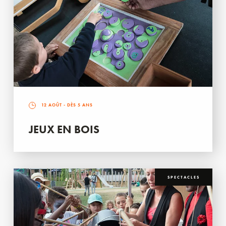
12 AOÛT
- DÈS 5 ANS
JEUX EN BOIS
SPECTACLES