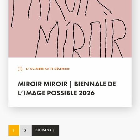
17 OCTOBRE AU 13 DÉCEMBRE
MIROIR MIROIR | BIENNALE DE
L’IMAGE POSSIBLE 2026
›
1
2
SUIVANT