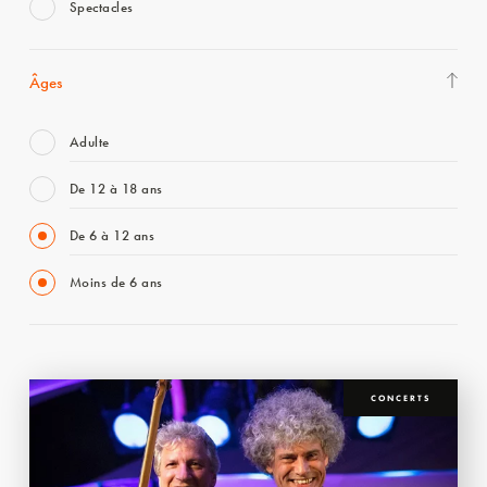
Spectacles
Âges
Adulte
De 12 à 18 ans
De 6 à 12 ans
Moins de 6 ans
CONCERTS