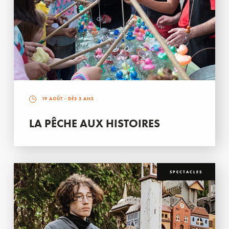
19 AOÛT
- DÈS 3 ANS
LA PÊCHE AUX HISTOIRES
SPECTACLES