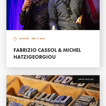
30 AOÛT
- DÈS 11 ANS
FABRIZIO CASSOL & MICHEL
HATZIGEORGIOU
SPECTACLES