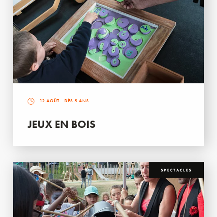
12 AOÛT
- DÈS 5 ANS
JEUX EN BOIS
SPECTACLES