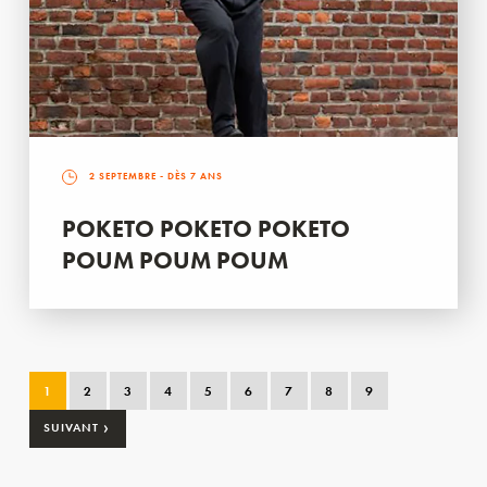
2 SEPTEMBRE
- DÈS 7 ANS
POKETO POKETO POKETO
POUM POUM POUM
1
2
3
4
5
6
7
8
9
›
SUIVANT