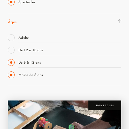
Spectacles
Âges
Adulte
De 12 à 18 ans
De 6 à 12 ans
Moins de 6 ans
SPECTACLES