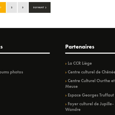
›
1
2
3
SUIVANT
s
Partenaires
La CCR Liège
bums photos
Centre culturel de Chêné
Centre Culturel Ourthe et
Meuse
Espace Georges Truffaut
Foyer culturel de Jupille-
Wandre