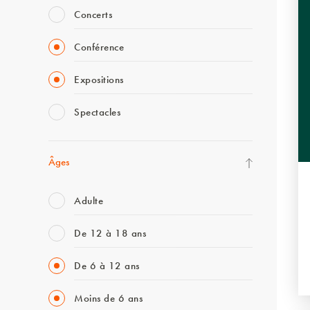
Concerts
Conférence
Expositions
Spectacles
Âges
Adulte
De 12 à 18 ans
De 6 à 12 ans
Moins de 6 ans