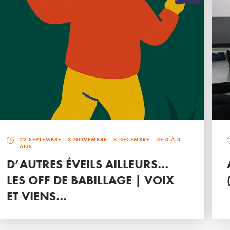
22 SEPTEMBRE
-
3 NOVEMBRE
-
8 DÉCEMBRE
- DE 0 À 3
ANS
D’AUTRES ÉVEILS AILLEURS…
LES OFF DE BABILLAGE | VOIX
ET VIENS…