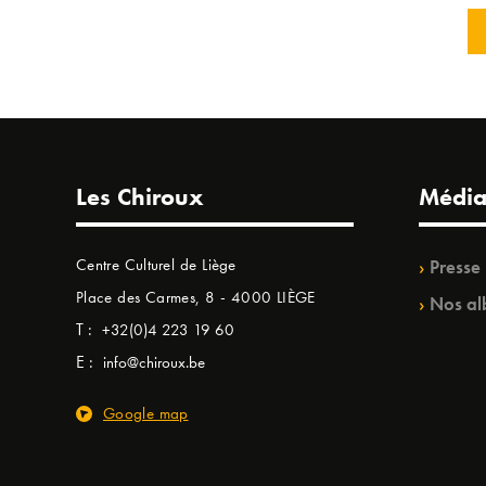
Les Chiroux
Média
Centre Culturel de Liège
Presse
Place des Carmes, 8 - 4000 LIÈGE
Nos al
T :
+32(0)4 223 19 60
E :
info@chiroux.be
Google map