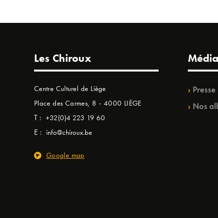
Les Chiroux
Média
Centre Culturel de Liège
Presse
Place des Carmes, 8 - 4000 LIÈGE
Nos al
T :
+32(0)4 223 19 60
E :
info@chiroux.be
Google map