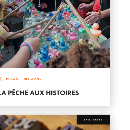
19 AOÛT
- DÈS 3 ANS
LA PÊCHE AUX HISTOIRES
SPECTACLES