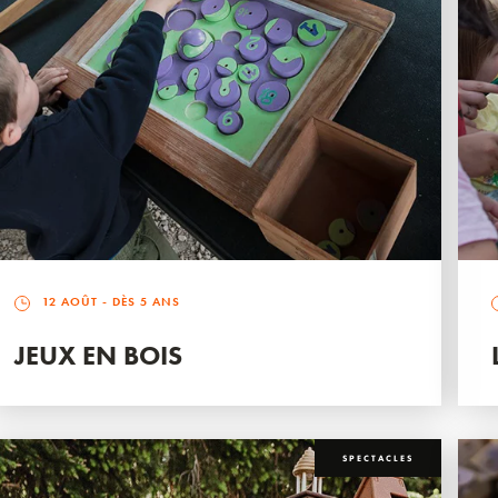
12 AOÛT
- DÈS 5 ANS
JEUX EN BOIS
SPECTACLES