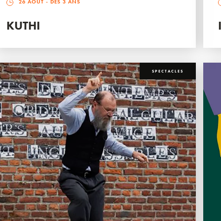
26 AOÛT
- DÈS 3 ANS
KUTHI
SPECTACLES