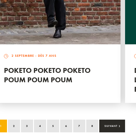
2 SEPTEMBRE
- DÈS 7 ANS
POKETO POKETO POKETO
POUM POUM POUM
›
1
2
3
4
5
6
7
8
SUIVANT