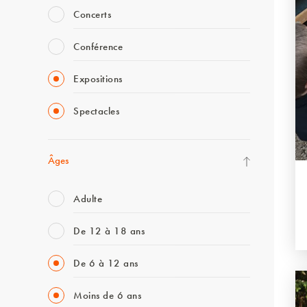
Concerts
Conférence
Expositions
Spectacles
Âges
Adulte
De 12 à 18 ans
De 6 à 12 ans
Moins de 6 ans