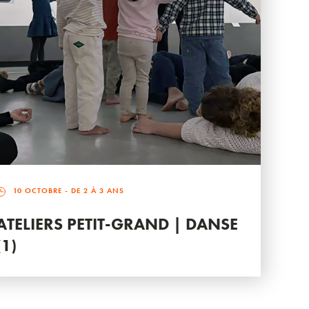
10 OCTOBRE
- DE 2 À 3 ANS
ATELIERS PETIT-GRAND | DANSE
(1)