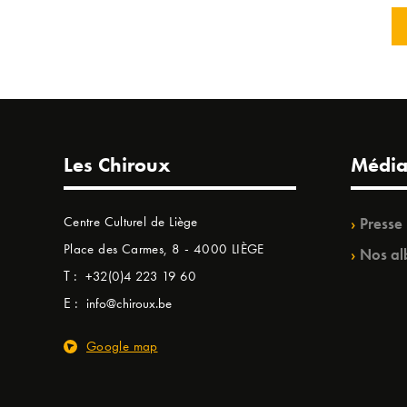
Les Chiroux
Média
Centre Culturel de Liège
Presse
Place des Carmes, 8 - 4000 LIÈGE
Nos al
T :
+32(0)4 223 19 60
E :
info@chiroux.be
Google map