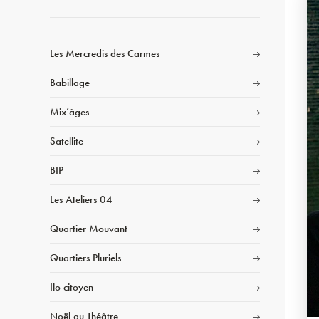
Les Mercredis des Carmes
Babillage
Mix’âges
Satellite
BIP
Les Ateliers 04
Quartier Mouvant
Quartiers Pluriels
Ilo citoyen
Noël au Théâtre