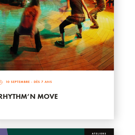
10 SEPTEMBRE
- DÈS 7 ANS
RHYTHM’N MOVE
ATELIERS