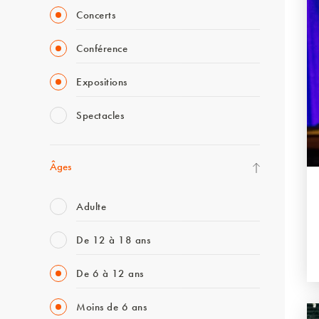
Concerts
Conférence
Expositions
Spectacles
Âges
Adulte
De 12 à 18 ans
De 6 à 12 ans
Moins de 6 ans