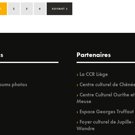
›
1
2
3
4
SUIVANT
s
Partenaires
La CCR Liège
bums photos
Centre culturel de Chêné
Centre Culturel Ourthe et
Meuse
Espace Georges Truffaut
Foyer culturel de Jupille-
Wandre