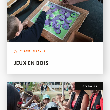
12 AOÛT
- DÈS 5 ANS
JEUX EN BOIS
SPECTACLES