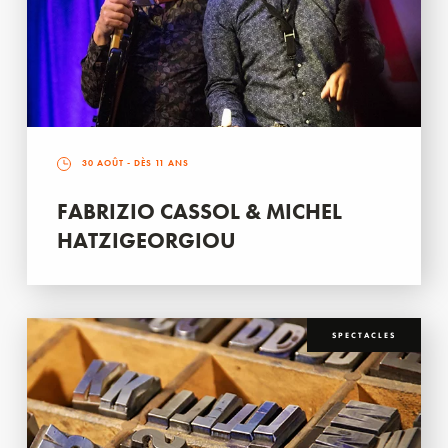
30 AOÛT
- DÈS 11 ANS
FABRIZIO CASSOL & MICHEL
HATZIGEORGIOU
SPECTACLES