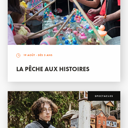
19 AOÛT
- DÈS 3 ANS
LA PÊCHE AUX HISTOIRES
SPECTACLES