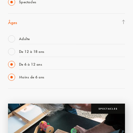
Spectacles
Âges
Adulte
De 12 à 18 ans
De 6 à 12 ans
Moins de 6 ans
SPECTACLES