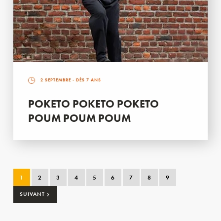
2 SEPTEMBRE
- DÈS 7 ANS
POKETO POKETO POKETO
POUM POUM POUM
1
2
3
4
5
6
7
8
9
›
SUIVANT