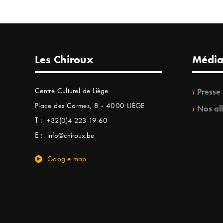
Les Chiroux
Média
Centre Culturel de Liège
Presse
Place des Carmes, 8 - 4000 LIÈGE
Nos al
T :
+32(0)4 223 19 60
E :
info@chiroux.be
Google map