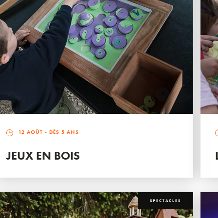
12 AOÛT
- DÈS 5 ANS
JEUX EN BOIS
SPECTACLES