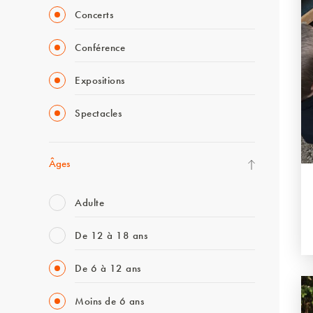
Concerts
Conférence
Expositions
Spectacles
Âges
Adulte
De 12 à 18 ans
De 6 à 12 ans
Moins de 6 ans