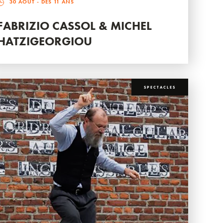
30 AOÛT
- DÈS 11 ANS
FABRIZIO CASSOL & MICHEL
HATZIGEORGIOU
SPECTACLES