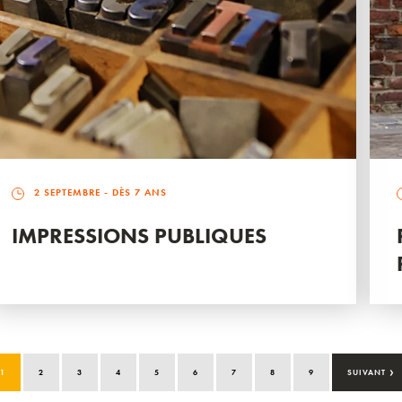
2 SEPTEMBRE
- DÈS 7 ANS
IMPRESSIONS PUBLIQUES
›
1
2
3
4
5
6
7
8
9
SUIVANT