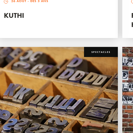
26 AOÛT
- DÈS 3 ANS
KUTHI
SPECTACLES