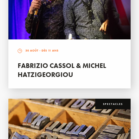
30 AOÛT
- DÈS 11 ANS
FABRIZIO CASSOL & MICHEL
HATZIGEORGIOU
SPECTACLES