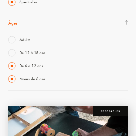
Spectacles
Âges
Adulte
De 12 à 18 ans
De 6 à 12 ans
Moins de 6 ans
SPECTACLES