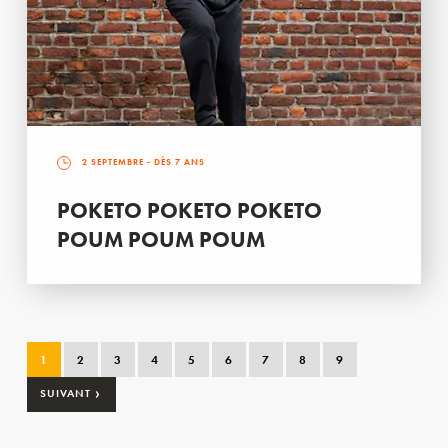
2 SEPTEMBRE
- DÈS 7 ANS
POKETO POKETO POKETO
POUM POUM POUM
1
2
3
4
5
6
7
8
9
›
SUIVANT