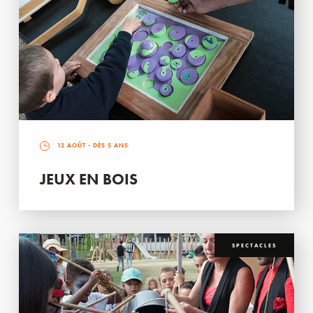
12 AOÛT
- DÈS 5 ANS
JEUX EN BOIS
SPECTACLES