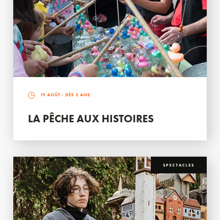
19 AOÛT
- DÈS 3 ANS
LA PÊCHE AUX HISTOIRES
SPECTACLES