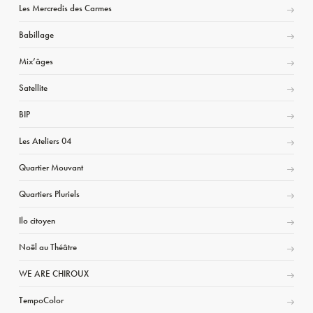
Les Mercredis des Carmes
Babillage
Mix’âges
Satellite
BIP
Les Ateliers 04
Quartier Mouvant
Quartiers Pluriels
Ilo citoyen
Noël au Théâtre
WE ARE CHIROUX
TempoColor