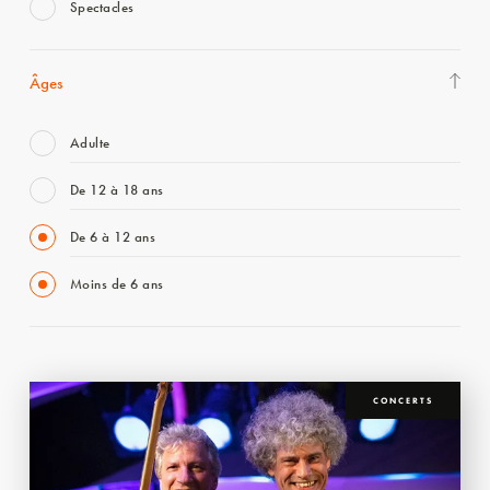
Spectacles
Âges
Adulte
De 12 à 18 ans
De 6 à 12 ans
Moins de 6 ans
CONCERTS